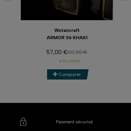
Wotancraft
RAP
ARMOR 06 KHAKI
57,00 €
60,00 €
Prix
Prix de base
En stock
Comparer
Paiement sécurisé