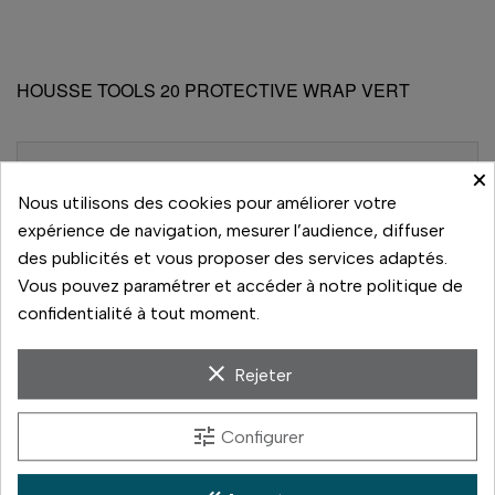
HOUSSE TOOLS 20 PROTECTIVE WRAP VERT
À voir aussi sur la boutique
×
Nous utilisons des cookies pour améliorer votre
expérience de navigation, mesurer l’audience, diffuser
Dans le même rayon, à comparer en magasin :
des publicités et vous proposer des services adaptés.
HOUSSE TOOLS 16 PROTECTIVE WRAP VER
Vous pouvez paramétrer et accéder à notre politique de
(21 €)
confidentialité à tout moment.
HOUSSE TOOLS 20 PROTECTIVE WRAP BLEU
(24 €)
clear
Rejeter
HOUSSE TOOLS 20 PROTECTIVE WRAP NOIR
(24 €)
tune
Configurer
MESSENGER DNA 13 CUIVRE SAC EPAULE
(139 €)