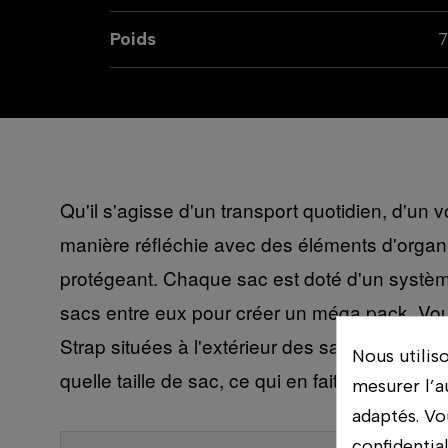
Poids
7
Qu'il s'agisse d'un transport quotidien, d'u
manière réfléchie avec des éléments d'organisa
protégeant. Chaque sac est doté d'un système
sacs entre eux pour créer un méga pack. Vo
Strap situées à l'extérieur des sacs à dos 
Nous utilis
quelle taille de sac, ce qui en fait un excellent
mesurer l’a
adaptés. Vo
confidentia