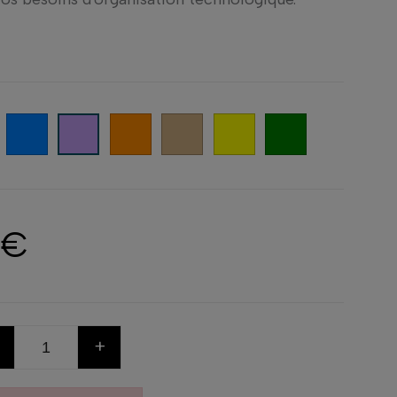
Noir
Bleu
Orange
Tan
Jaune
Vert
Violet
 €
+