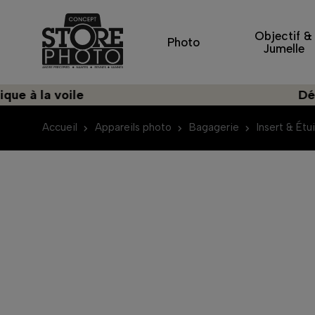
Objectif &
Photo
Jumelle
a voile
Découvrez
Accueil
Appareils photo
Bagagerie
Insert & Étui