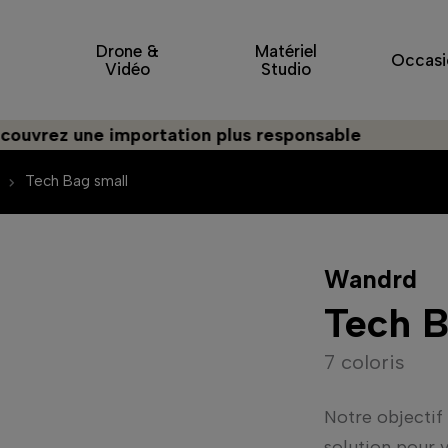
Drone &
Matériel
Occasi
Vidéo
Studio
 une importation plus responsable
Tech Bag small
Wandrd
Tech B
7 coloris
Notre objectif
solution pour 