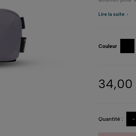
Lire la suite

Couleur
34,00
-
Quantité :