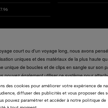
7.96
n voyage court ou d'un voyage long, nous avons pens
tion uniques et des matériaux de la plus haute qualité
 unique de boucles et de clips en sangle sur son pa
us pouvez également utiliser ce système pour attac
PRVKE. Nous avons également conçu une élégante sang
ons des cookies pour améliorer votre expérience de na
 outil de transport quotidien.
udience, diffuser des publicités et vous proposer des s
us pouvez paramétrer et accéder à notre politique de
lité à tout moment.