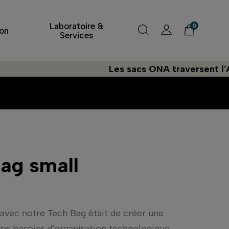
Laboratoire &
0
on
Services
Les sacs ONA traversent l'Atlantiqu
ag small
 avec notre Tech Bag était de créer une
vos besoins d'organisation technologique.