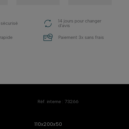
14 jours pour changer
 sécurisé
d'avis
 rapide
Paiement 3x sans frais
Réf. interne :
73266
110x200x50