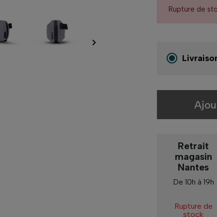
Rupture de st

Livraiso
Ajou
Retrait
magasin
Nantes
De 10h à 19h
Rupture de
stock