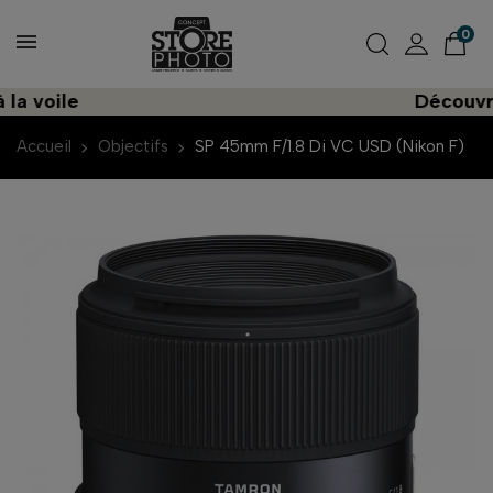
0
oile
Découvrez un
Accueil
Objectifs
SP 45mm F/1.8 Di VC USD (Nikon F)