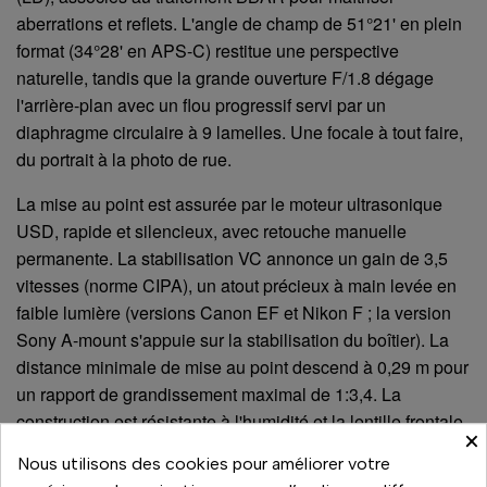
aberrations et reflets. L'angle de champ de 51°21' en plein
format (34°28' en APS-C) restitue une perspective
naturelle, tandis que la grande ouverture F/1.8 dégage
l'arrière-plan avec un flou progressif servi par un
diaphragme circulaire à 9 lamelles. Une focale à tout faire,
du portrait à la photo de rue.
La mise au point est assurée par le moteur ultrasonique
USD, rapide et silencieux, avec retouche manuelle
permanente. La stabilisation VC annonce un gain de 3,5
vitesses (norme CIPA), un atout précieux à main levée en
faible lumière (versions Canon EF et Nikon F ; la version
Sony A-mount s'appuie sur la stabilisation du boîtier). La
distance minimale de mise au point descend à 0,29 m pour
un rapport de grandissement maximal de 1:3,4. La
construction est résistante à l'humidité et la lentille frontale
×
reçoit un traitement fluor anti-salissures. Le filtre se visse
Nous utilisons des cookies pour améliorer votre
en 67 mm, pour un diamètre maximal de 80,4 mm. Selon la