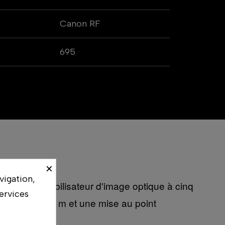
Canon RF
695
×
vigation,
ntègre un stabilisateur d'image optique à cinq
ervices
 réduite à 0,6 m et une mise au point