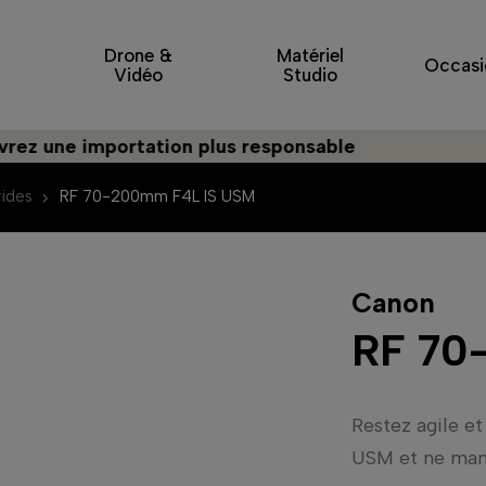
Drone &
Matériel
Occasi
Vidéo
Studio
e importation plus responsable
ides
RF 70-200mm F4L IS USM
Canon
RF 70
Restez agile e
USM et ne manq