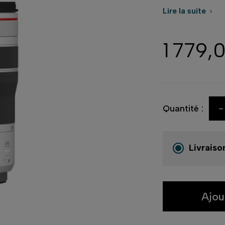
Lire la suite

1 779,
-
Quantité :
Livraiso
Ajou