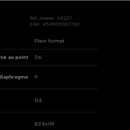
Réf. interne :
64227
EAN :
4549292162769
Plein format
se au point
0.6
 diaphragme
9
f/4
83.5x119