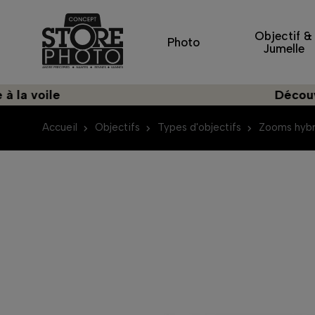
Objectif &
Photo
Jumelle
oile
Découvrez un
Accueil
Objectifs
Types d'objectifs
Zooms hybr