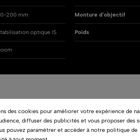
70-200 mm
Monture d'objectif
tabilisation optique IS
Poids
Zoom
ct
ons des cookies pour améliorer votre expérience de na
érie L grâce à un téléobjectif compact et léger qui i
udience, diffuser des publicités et vous proposer des s
 à main levée, une distance de mise au point minimale
us pouvez paramétrer et accéder à notre politique de
lité à tout moment.