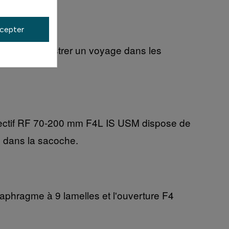
cepter
SM pour illustrer un voyage dans les
 objectif RF 70-200 mm F4L IS USM dispose de
e dans la sacoche.
diaphragme à 9 lamelles et l'ouverture F4