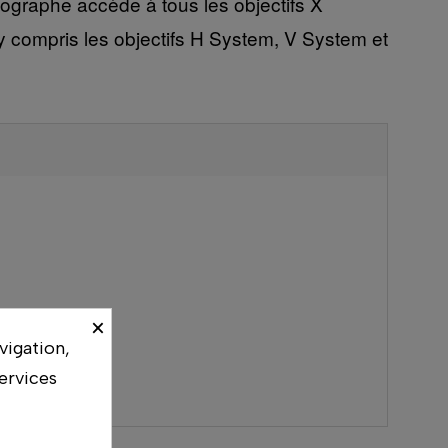
otographe accède à tous les objectifs X
 compris les objectifs H System, V System et
×
vigation,
ervices