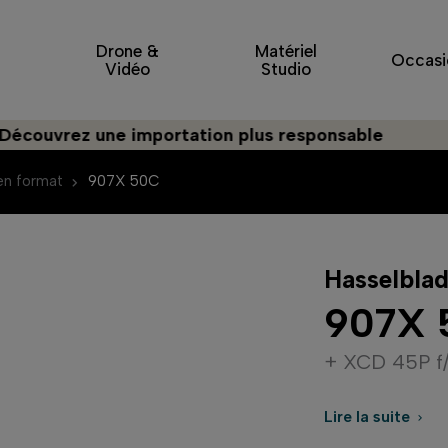
Drone &
Matériel
Occasi
Vidéo
Studio
ez une importation plus responsable
n format
907X 50C
Hasselbla
907X 
+ XCD 45P f
Lire la suite
