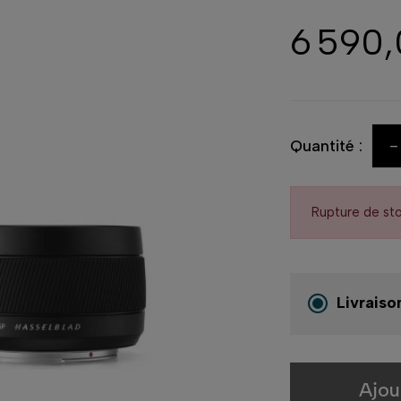
6 590
-
Quantité :
Rupture de st
Livraiso
Ajou