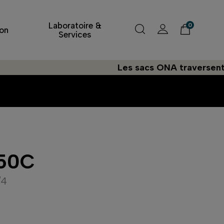
Laboratoire &
0
on
Services
Les sacs ONA traversent l'Atlant
d
50C
/4