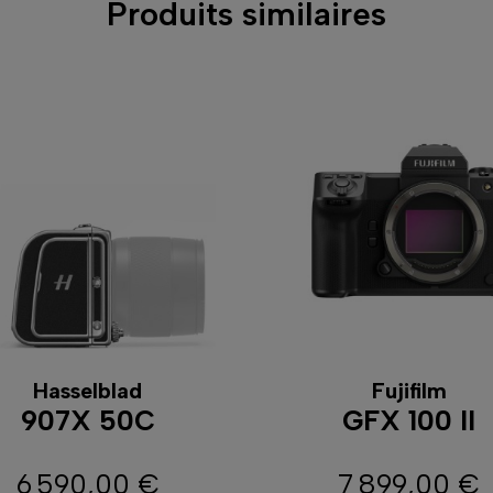
Produits similaires
Hasselblad
Fujifilm
907X 50C
GFX 100 II
6 590,00 €
7 899,00 €