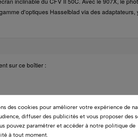
l'écran inclinable du CFV II 50C. Avec le 907X, le ph
 gamme d'optiques Hasselblad via des adaptateurs, y
t sur ce boîtier :
ons des cookies pour améliorer votre expérience de na
udience, diffuser des publicités et vous proposer des s
us pouvez paramétrer et accéder à notre politique de
lité à tout moment.