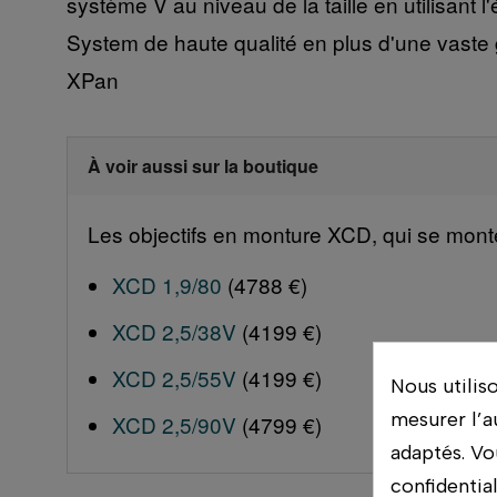
système V au niveau de la taille en utilisant 
System de haute qualité en plus d'une vaste
XPan
À voir aussi sur la boutique
Les objectifs en monture XCD, qui se monten
XCD 1,9/80
(4788 €)
XCD 2,5/38V
(4199 €)
XCD 2,5/55V
(4199 €)
Nous utilis
mesurer l’a
XCD 2,5/90V
(4799 €)
adaptés. Vo
confidentia