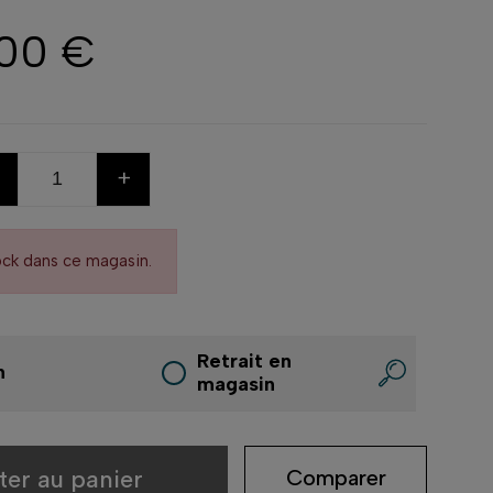
,00 €
+
ock dans ce magasin.
Retrait en
n
magasin
ter au panier
Comparer