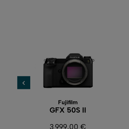
Fujifilm
F
GFX 50S II
€
3 999,00 €