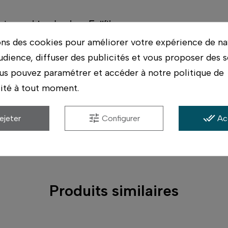
otographier de chez Fujifilm
ons des cookies pour améliorer votre expérience de na
udience, diffuser des publicités et vous proposer des s
us pouvez paramétrer et accéder à notre politique de
lité à tout moment.
er : on vous montre où appuyer et vous repartez ave
ériel possible, et conseil par des photographes qui ut
tune
done_all
ejeter
Configurer
Ac
s.
Produits similaires