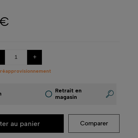
 €
+
 réapprovisionnement
Retrait en
n
magasin
ter au panier
Comparer