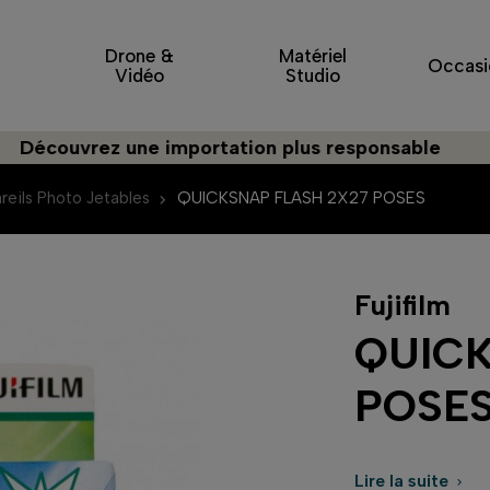
Drone &
Matériel
Occasi
Vidéo
Studio
ouvrez une importation plus responsable
reils Photo Jetables
QUICKSNAP FLASH 2X27 POSES
Fujifilm
QUICK
POSE
Lire la suite
