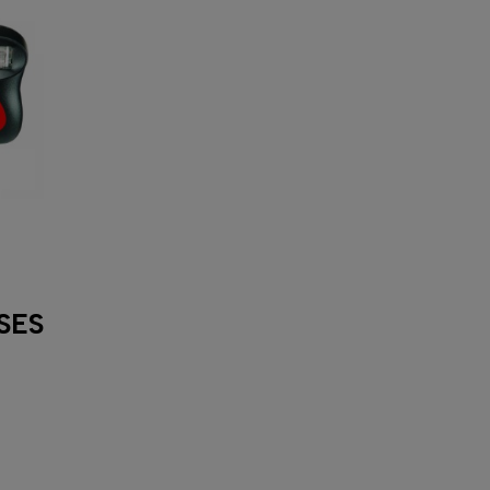
SES
H