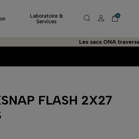
Laboratoire &
0
on
Services
Les sacs ONA traversent l'At
SNAP FLASH 2X27
S