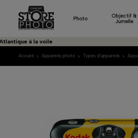
Objectif &
Photo
Jumelle
ue à la voile
Déc
Accueil
Appareils photo
Types d'appareils
Appa