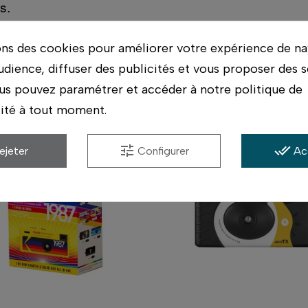
s.
ons des cookies pour améliorer votre expérience de na
udience, diffuser des publicités et vous proposer des s
Accessoires compatibles
us pouvez paramétrer et accéder à notre politique de
lité à tout moment.
tune
done_all
ejeter
Configurer
Ac