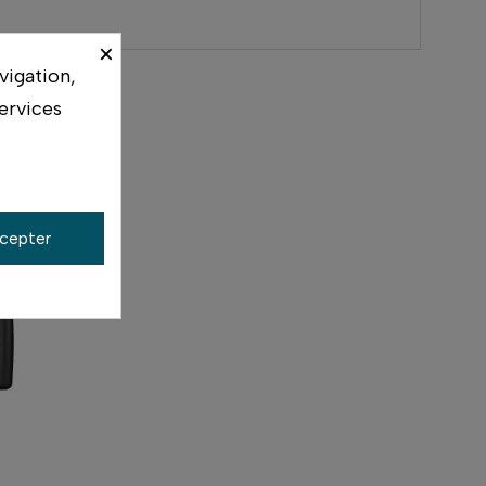
×
vigation,
ervices
cepter