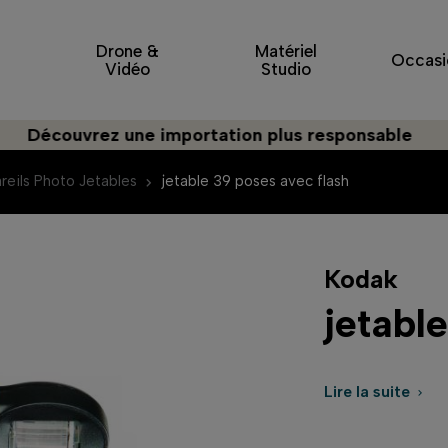
Drone &
Matériel
Occasi
Vidéo
Studio
ouvrez une importation plus responsable
reils Photo Jetables
jetable 39 poses avec flash
Kodak
jetabl
Lire la suite
