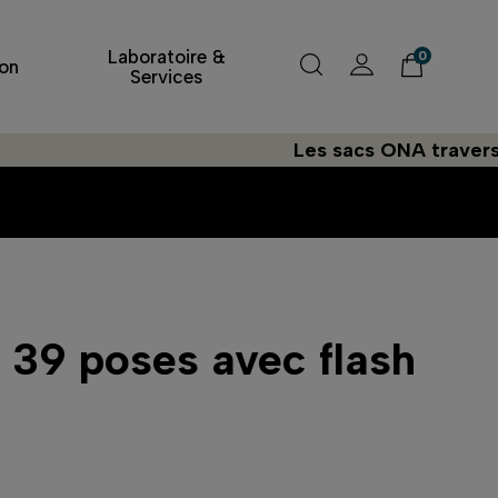
Laboratoire &
0
on
Services
Les sacs ONA traversent l'At
e 39 poses avec flash