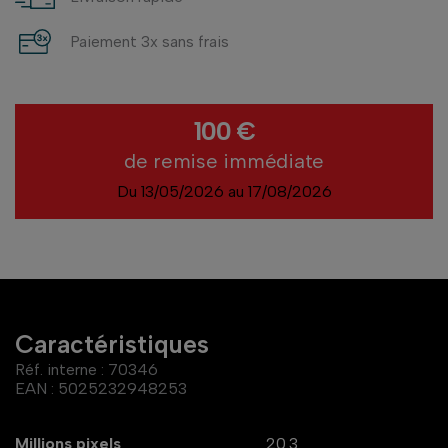
Paiement 3x sans frais
100 €
de remise immédiate
Du 13/05/2026 au 17/08/2026
Caractéristiques
Réf. interne :
70346
EAN :
5025232948253
Millions pixels
20.3