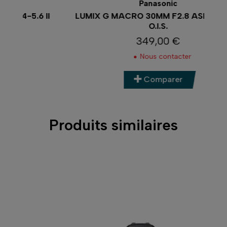
Panasonic
II
LUMIX G MACRO 30MM F2.8 ASPH MEGA
LE
O.I.S.
349,00 €
Prix
Nous contacter
Comparer
Produits similaires