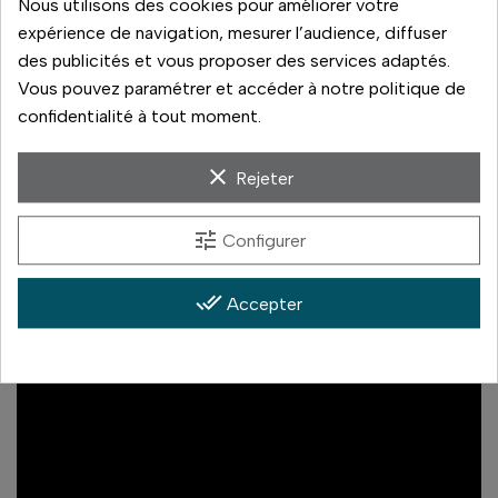
Nous utilisons des cookies pour améliorer votre
décisif. Côté stabilisation, le capteur stabilisé offre jusqu'à
expérience de navigation, mesurer l’audience, diffuser
8,0 stops (B.I.S.) et 7,5 stops en Dual I.S. 2 avec un objectif
des publicités et vous proposer des services adaptés.
compatible. Vous gagnez ainsi en netteté à main levée,
Vous pouvez paramétrer et accéder à notre politique de
dans la pénombre comme en télé-photo.
confidentialité à tout moment.
clear
Rejeter
tune
Configurer
done_all
Accepter