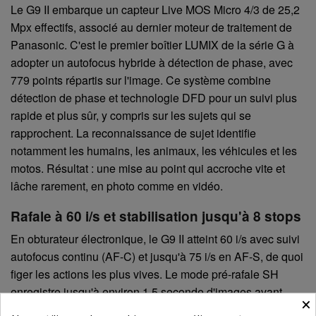
Le G9 II embarque un capteur Live MOS Micro 4/3 de 25,2
Mpx effectifs, associé au dernier moteur de traitement de
Panasonic. C'est le premier boîtier LUMIX de la série G à
adopter un autofocus hybride à détection de phase, avec
779 points répartis sur l'image. Ce système combine
détection de phase et technologie DFD pour un suivi plus
rapide et plus sûr, y compris sur les sujets qui se
rapprochent. La reconnaissance de sujet identifie
notamment les humains, les animaux, les véhicules et les
motos. Résultat : une mise au point qui accroche vite et
lâche rarement, en photo comme en vidéo.
Rafale à 60 i/s et stabilisation jusqu'à 8 stops
En obturateur électronique, le G9 II atteint 60 i/s avec suivi
autofocus continu (AF-C) et jusqu'à 75 i/s en AF-S, de quoi
figer les actions les plus vives. Le mode pré-rafale SH
enregistre jusqu'à environ 1,5 seconde d'images avant
×
même l'appui à fond, pour ne plus jamais rater l'instant