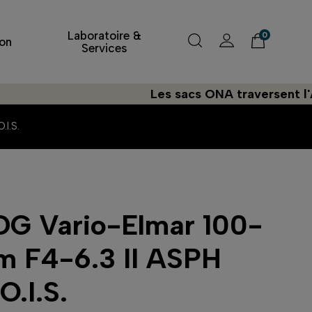
Laboratoire &
0
on
Services
Les sacs ONA traversent l'Atlantiq
I.S.
DG Vario-Elmar 100-
 F4-6.3 II ASPH
O.I.S.