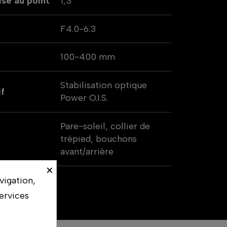
se au point
1,3
F4.0-6.3
100-400 mm
Stabilisation optique
if
Power O.I.S.
Pare-soleil, collier de
trépied, bouchons
avant/arrière
×
vigation,
ervices