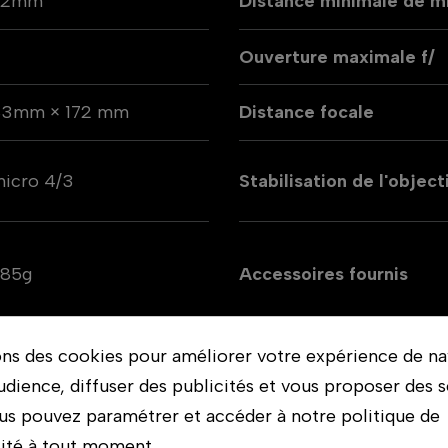
72mm
Distance minimale de mi
9
Ouverture maximale f/
83mm × 172 mm
Distance focale
icro 4/3
Stabilisation de l'object
985g
Accessoires fournis
Zoom
ons des cookies pour améliorer votre expérience de na
udience, diffuser des publicités et vous proposer des s
us pouvez paramétrer et accéder à notre politique de
lité à tout moment.