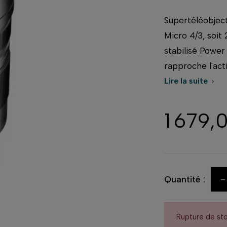
Supertéléobjec
Micro 4/3, soit
stabilisé Power 
rapproche l'acti
Lire la suite

1 679,
-
Quantité :
Rupture de st