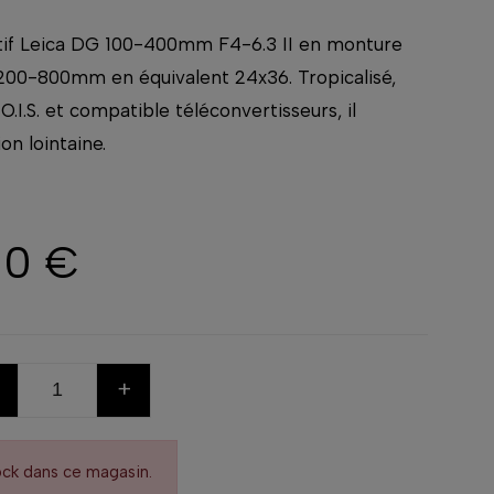
tif Leica DG 100-400mm F4-6.3 II en monture
 200-800mm en équivalent 24x36. Tropicalisé,
O.I.S. et compatible téléconvertisseurs, il
on lointaine.
00 €
+
ock dans ce magasin.