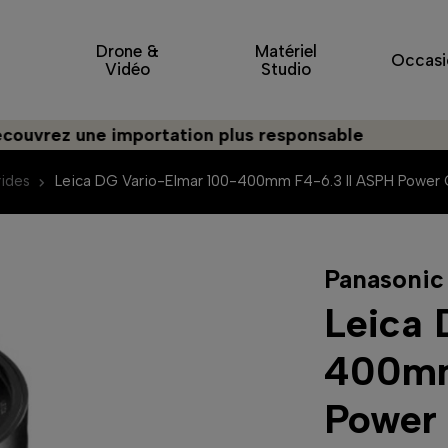
Drone &
Matériel
Occasi
Vidéo
Studio
 une importation plus responsable
ides
Leica DG Vario-Elmar 100-400mm F4-6.3 II ASPH Power O.
Panasonic
Leica 
400mm
Power 