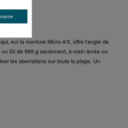
cepter
er.
 sur la monture Micro 4/3, offre l'angle de
 un fût de 985 g seulement, à main levée ou
er les aberrations sur toute la plage. Un