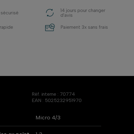
14 jours pour changer
 sécurisé
d'avis
 rapide
Paiement 3x sans frais
Réf. interne :
70774
EAN :
5025232951970
Micro 4/3