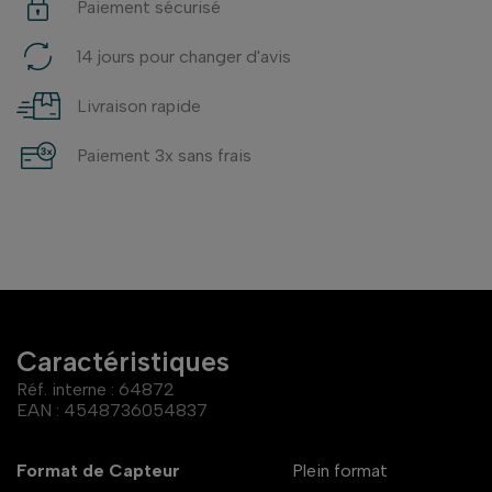
Paiement sécurisé
14 jours pour changer d'avis
Livraison rapide
Paiement 3x sans frais
Caractéristiques
Réf. interne :
64872
EAN :
4548736054837
Format de Capteur
Plein format