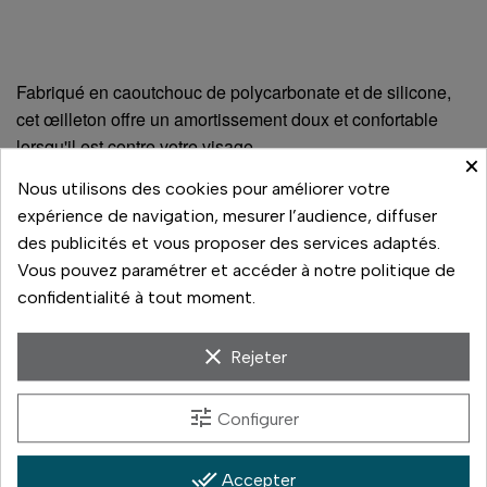
Fabriqué en caoutchouc de polycarbonate et de silicone,
cet œilleton offre un amortissement doux et confortable
lorsqu'il est contre votre visage.
×
Nous utilisons des cookies pour améliorer votre
Compatibilité
expérience de navigation, mesurer l’audience, diffuser
des publicités et vous proposer des services adaptés.
EOS R3
Vous pouvez paramétrer et accéder à notre politique de
confidentialité à tout moment.
À voir aussi sur la boutique
clear
Rejeter
Les boîtiers cités sur cette fiche, avec lesquels cet
tune
Configurer
accessoire est prévu :
EOS R3
(5699 €)
done_all
Accepter