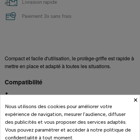
Livraison rapide
Paiement 3x sans frais
Compact et facile d'utilisation, le protège-griffe est rapide à
mettre en place et adapté à toutes les situations.
Compatibilité
×
EOS R7
Nous utilisons des cookies pour améliorer votre
EOS R10
expérience de navigation, mesurer l’audience, diffuser
EOS R6 Mark II
des publicités et vous proposer des services adaptés.
EOS R50
Vous pouvez paramétrer et accéder à notre politique de
EOS R8
confidentialité à tout moment.