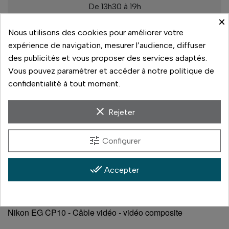
De 13h30 à 19h
×
Rupture de stock
Nous utilisons des cookies pour améliorer votre
expérience de navigation, mesurer l’audience, diffuser
des publicités et vous proposer des services adaptés.
Vous pouvez paramétrer et accéder à notre politique de
Paiement sécurisé
confidentialité à tout moment.
14 jours pour changer d'avis
clear
Rejeter
Livraison rapide
tune
Configurer
Paiement 3x sans frais
done_all
Accepter
Nikon EG CP10 - Câble vidéo - vidéo composite