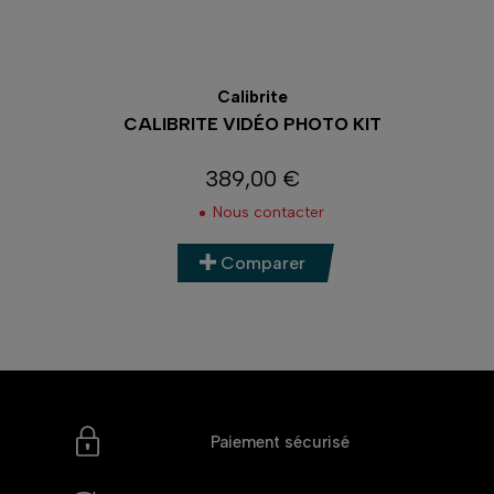
Calibrite
K II
CALIBRITE VIDÉO PHOTO KIT
C
389,00 €
Prix
Nous contacter
Comparer
Paiement sécurisé