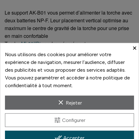
Le support AK-B01 vous permet d’alimenter la torche avec
deux batteries NP-F. Leur placement vertical optimise au
maximum le centre de gravité de la torche pour une prise
en main confortable
Torche
ML60IIBi
vendue séparément
×
ml60iibi
Nous utilisons des cookies pour améliorer votre
expérience de navigation, mesurer l’audience, diffuser
des publicités et vous proposer des services adaptés.
À voir aussi sur la boutique
Vous pouvez paramétrer et accéder à notre politique de
confidentialité à tout moment.
Dans le même rayon, à comparer en magasin :
clear
Kit accessoires AK-R1
(49 €)
Rejeter
Batterie VB26 (V1, V860III, MF-R76)
(60 €)
tune
Configurer
Diffuseur pliable AK-R22
(22 €)
Transmetteur X2T-C pour Canon
(65 €)
done_all
Accepter