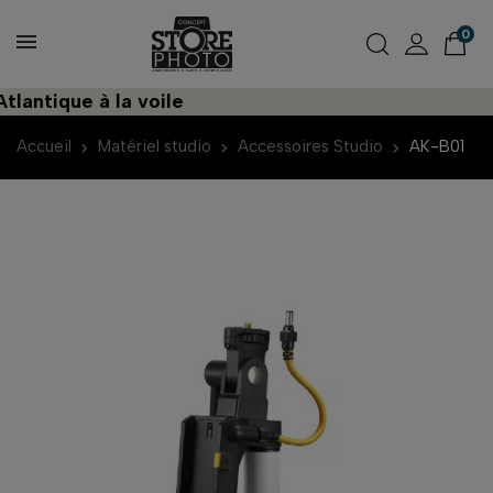
0
ntique à la voile
Accueil
Matériel studio
Accessoires Studio
AK-B01