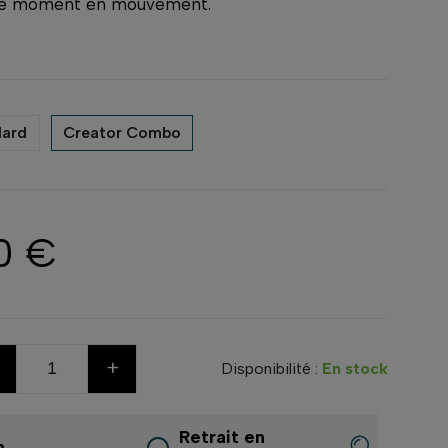
ue moment en mouvement.
dard
Creator Combo
0 €
+
Disponibilité :
En stock
Retrait en
n