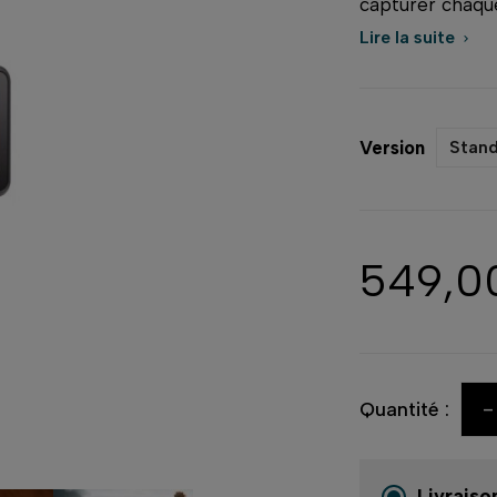
capturer chaq
Lire la suite

Version
Stan
549,0
-
Quantité :
Livraiso