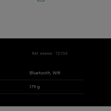
Réf. interne :
72734
Bluetooth, Wifi
179 g