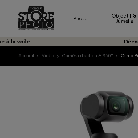
Objectif &
Photo
Jumelle
oile
Découvrez un
Accueil
Vidéo
Caméra d'action & 360°
Osmo P