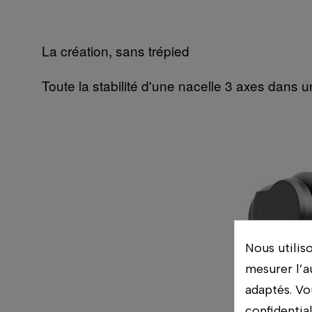
La création, sans trépied
Toute la stabilité d'une nacelle 3 axes dans u
Nous utilis
mesurer l’a
adaptés. Vo
confidentia