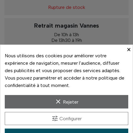
Rupture de stock
Retrait magasin Vannes
De 10h à 13h
De 13h30 à 19h
×
Rupture de stock
Nous utilisons des cookies pour améliorer votre
expérience de navigation, mesurer l’audience, diffuser
des publicités et vous proposer des services adaptés.
Vous pouvez paramétrer et accéder à notre politique de
Paiement sécurisé
confidentialité à tout moment.
14 jours pour changer d'avis
clear
Rejeter
Livraison rapide
tune
Configurer
Paiement 3x sans frais