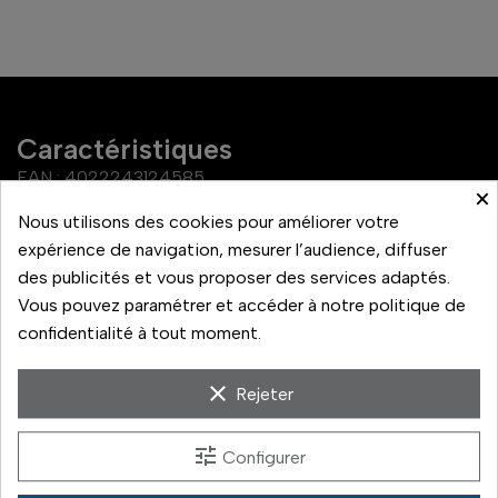
Caractéristiques
EAN :
4022243124585
×
Nous utilisons des cookies pour améliorer votre
Référence
12458
expérience de navigation, mesurer l’audience, diffuser
des publicités et vous proposer des services adaptés.
Vous pouvez paramétrer et accéder à notre politique de
confidentialité à tout moment.
Pare-soleil pour Tri-Elmar M 4.0/16-18-21 mm ASPH., noir
clear
Rejeter
À voir aussi sur la boutique
tune
Configurer