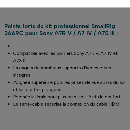
SMALLRIG 3669C CAGE SONY A7 IV/7S III
Points forts du kit professionnel SmallRig
3669C pour Sony A7R V / A7 IV / A7S III :
Compatible avec les boîtiers Sony A7R V, A7 IV et
A7S III
La cage a de nombreux supports d'accessoires
intégrés
Poignée supérieure pour les prises de vue au ras du sol
et les contre-plongées
Poignée latérale pour plus de stabilité et de confort
Le serre-câble sécurise la connexion du câble HDMI