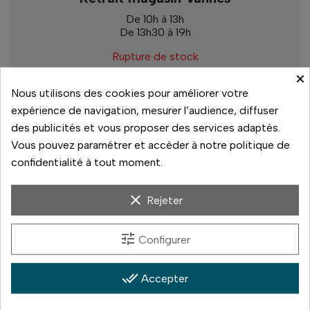
De 10h à 13h
De 13h30 à 19h
Rupture de stock
×
Nous utilisons des cookies pour améliorer votre
expérience de navigation, mesurer l’audience, diffuser
Paiement sécurisé
des publicités et vous proposer des services adaptés.
Vous pouvez paramétrer et accéder à notre politique de
14 jours pour changer d'avis
confidentialité à tout moment.
Livraison rapide
clear
Rejeter
Paiement 3x sans frais
tune
Configurer
done_all
Accepter