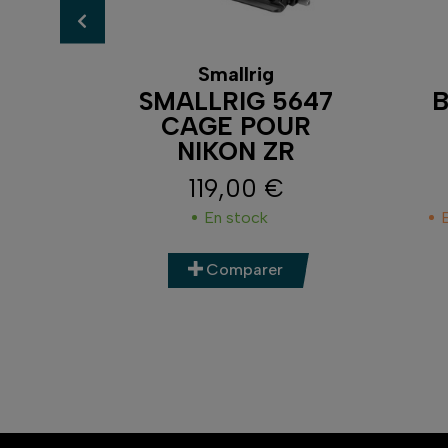
Smallrig
OUR
SMALLRIG 5647
B
ASH
CAGE POUR
NIKON ZR
119,00 €
Prix
ment
En stock
Comparer