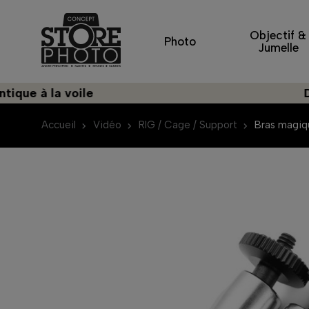
Objectif &
Photo
Jumelle
 à la voile
Décou
Accueil
Vidéo
RIG / Cage / Support
Bras magiq