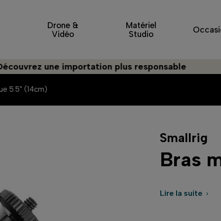
Drone &
Matériel
Occasi
Vidéo
Studio
vrez une importation plus responsable
ue 5.5" (14cm)
Smallrig
Bras m
Lire la suite
