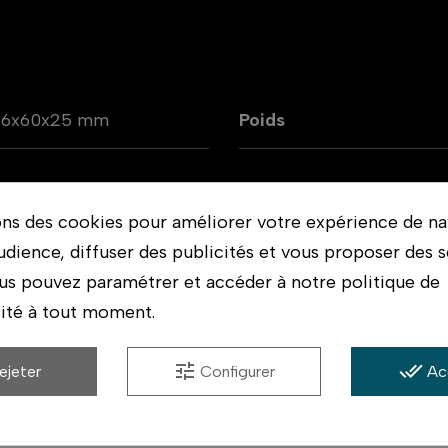
86x60x25 mm
Poids
ons des cookies pour améliorer votre expérience de na
udience, diffuser des publicités et vous proposer des s
us pouvez paramétrer et accéder à notre politique de
lité à tout moment.
tune
done_all
ejeter
Configurer
Ac