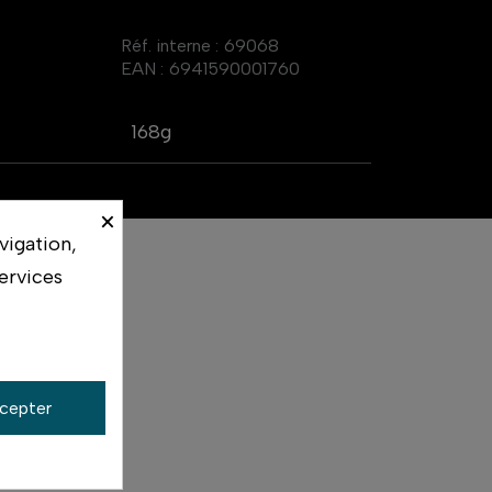
Réf. interne :
69068
EAN :
6941590001760
168g
×
vigation,
ervices
cepter