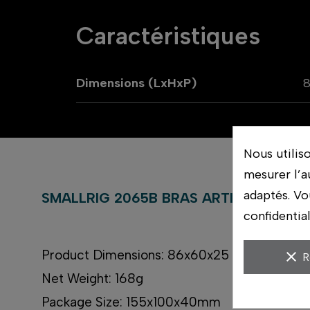
Caractéristiques
Dimensions (LxHxP)
Nous utilis
mesurer l’a
adaptés. Vo
SMALLRIG 2065B BRAS ARTICULES
confidentia
Product Dimensions: 86x60x25 mm
clear
R
Net Weight: 168g
Package Size: 155x100x40mm