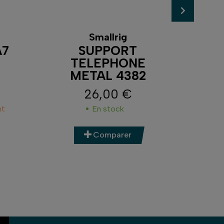
Smallrig
A7
SUPPORT
A
TELEPHONE
G
METAL 4382
26,00 €
Prix
nt
En stock
Comparer