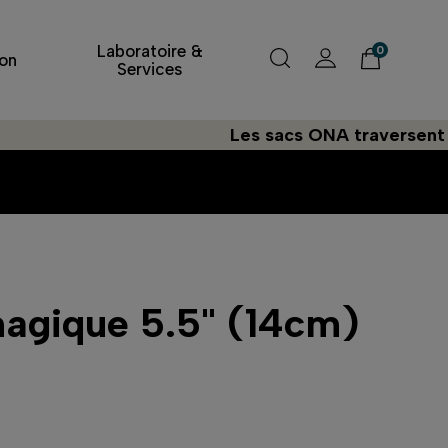
Laboratoire &
0
on
Services
Les sacs ONA traversent l'Atlan
agique 5.5" (14cm)