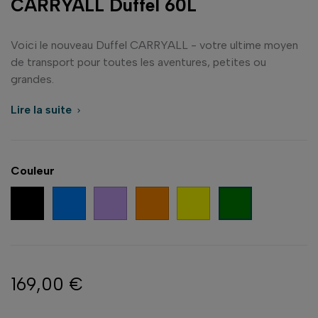
CARRYALL Duffel 60L
Voici le nouveau Duffel CARRYALL - votre ultime moyen
de transport pour toutes les aventures, petites ou
grandes.
Lire la suite

Couleur
Noir
Bleu
Violet
Orange
Jaune
Vert
169,00 €