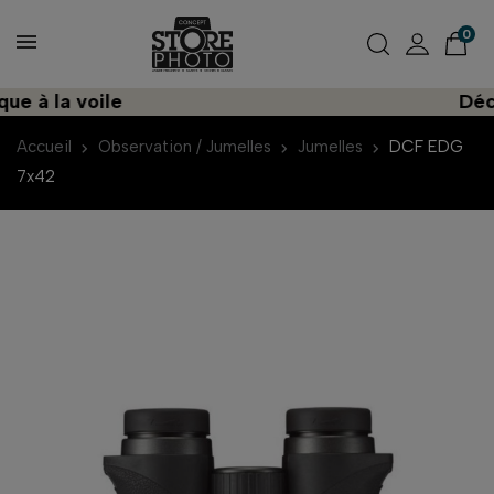
0
 à la voile
Décou
Accueil
Observation / Jumelles
Jumelles
DCF EDG
7x42