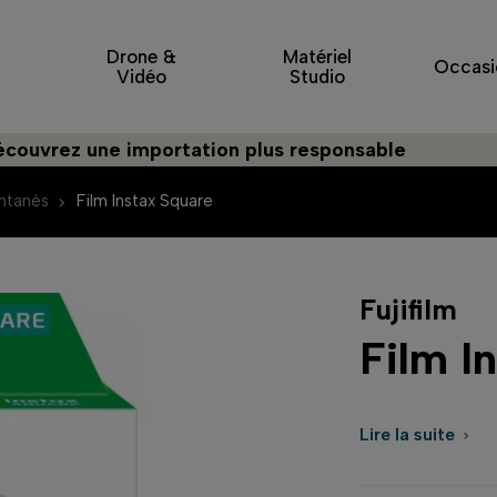
Drone &
Matériel
Occasi
Vidéo
Studio
 une importation plus responsable
antanés
Film Instax Square
Fujifilm
Film I
Lire la suite
