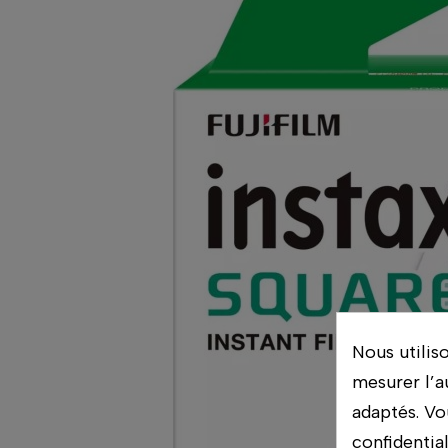
Nous utilis
mesurer l’a
adaptés. Vo
confidentia