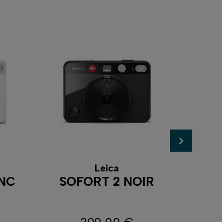
Leica
ANC
SOFORT 2 NOIR
INS