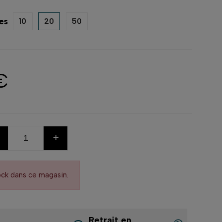
es
10
20
50
€
+
ock dans ce magasin.
Retrait en