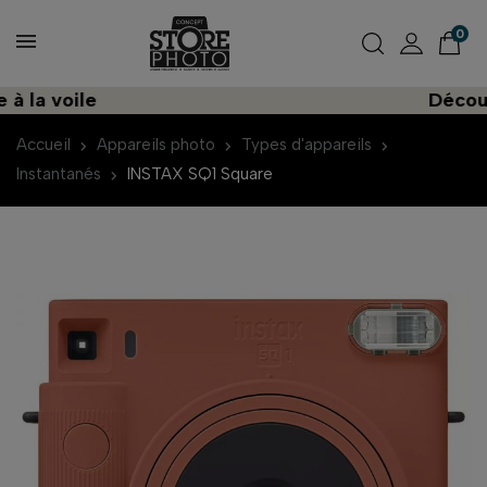
0
a voile
Découvrez
Accueil
Appareils photo
Types d'appareils
Instantanés
INSTAX SQ1 Square