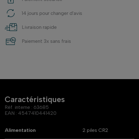
14 jours pour changer d'avis
Livraison rapide
Paiement 3x sans frais
Caractéristiques
Réf. interne :
63685
EAN :
4547410441420
Alimentation
2 piles CR2