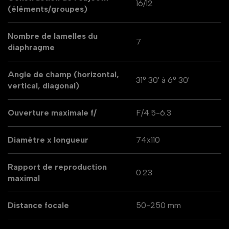
16/12
(éléments/groupes)
Nombre de lamelles du
7
diaphragme
Angle de champ (horizontal,
31° 30' à 6° 30'
vertical, diagonal)
Ouverture maximale f/
F/4.5-6.3
Diamètre x longueur
74x110
Rapport de reproduction
0.23
maximal
Distance focale
50-250 mm