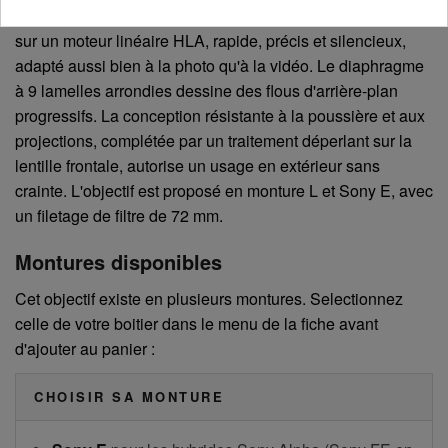
aberrations sur toute la plage. La mise au point s'appuie
sur un moteur linéaire HLA, rapide, précis et silencieux,
adapté aussi bien à la photo qu'à la vidéo. Le diaphragme
à 9 lamelles arrondies dessine des flous d'arrière-plan
progressifs. La conception résistante à la poussière et aux
projections, complétée par un traitement déperlant sur la
lentille frontale, autorise un usage en extérieur sans
crainte. L'objectif est proposé en monture L et Sony E, avec
un filetage de filtre de 72 mm.
Montures disponibles
Cet objectif existe en plusieurs montures. Selectionnez
celle de votre boitier dans le menu de la fiche avant
d'ajouter au panier :
CHOISIR SA MONTURE