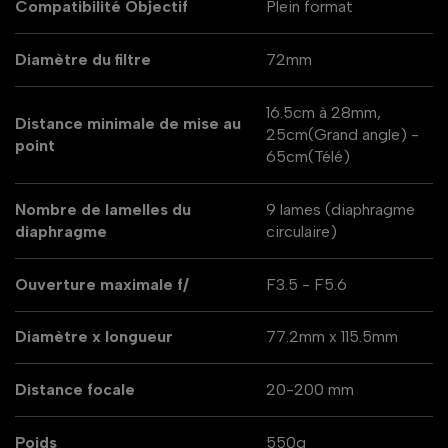
Compatibilité Objectif
Plein format
Diamètre du filtre
72mm
16.5cm à 28mm,
Distance minimale de mise au
25cm(Grand angle) -
point
65cm(Télé)
Nombre de lamelles du
9 lames (diaphragme
diaphragme
circulaire)
Ouverture maximale f/
F3.5 - F5.6
Diamètre x longueur
77.2mm x 115.5mm
Distance focale
20-200 mm
Poids
550g