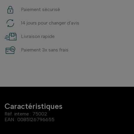
Paiement sécurisé
14 jours pour changer d'avis
Livraison rapide
Paiement 3x sans frais
Caractéristiques
Réf. interne :
75002
EAN :
0085126796655