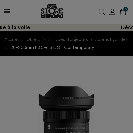
0
a voile
Découvrez
Accueil
Objectifs
Types d'objectifs
Zooms hybrides
20-200mm F3.5-6.3 DG | Contemporary