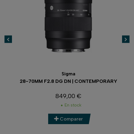
Sigma
28-70MM F2.8 DG DN | CONTEMPORARY
1
849,00 €
Prix
En stock
Comparer