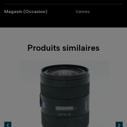
Magasin (Occasion)
Vannes
Produits similaires
-1