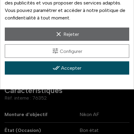
des publicités et vous proposer des services adaptés.
14 jours pour changer d'avis
Vous pouvez paramétrer et accéder à notre politique de
confidentialité à tout moment.
Livraison rapide
clear
Paiement 3x sans frais
Rejeter
tune
Configurer
done_all
Accepter
Caractéristiques
Réf. interne :
76352
Monture d'objectif
Nikon AF
État (Occasion)
Bon état