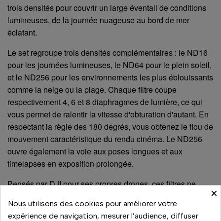
trois densités pour couvrir un large éventail de conditions
lumineuses, de la journée nuageuse au bord de mer
éclatant.
Le set regroupe trois densités complémentaires : le ND16
pour les journées lumineuses, le ND64 pour le plein soleil,
et le ND256 pour les environnements les plus éblouissants
comme la neige ou la plage. Chaque filtre coupe
respectivement 4, 6 et 8 diaphragmes de lumière, ce qui
vous permet de ralentir la vitesse d'obturation d'autant. En
respectant la règle des 180 degrés, vous obtenez le flou de
mouvement caractéristique du rendu cinéma. Le ND256
ouvre également la voie aux poses longues et aux
timelapses en exposition prolongée.
Pensés par DJI pour ses propres drones, ces filtres ne
×
pèsent que 0,75 g chacun et se fixent sur la caméra du
Nous utilisons des cookies pour améliorer votre
Mini 3 Pro. Leur conception officielle DJI est étudiée pour
expérience de navigation, mesurer l’audience, diffuser
s'accorder au centre de gravité de la nacelle stabilisée, afin