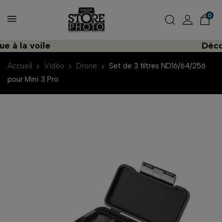
0
 la voile
Découvre
Accueil
Vidéo
Drone
Set de 3 filtres ND16/64/256
pour Mini 3 Pro