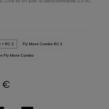
0. Livré en kit avec la radiocommande DJI RC
 + RC 2
Fly More Combo RC 2
on Fly More Combo
0 €