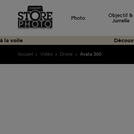
Objectif &
Photo
Jumelle
Découvrez une importat
Accueil
Vidéo
Drone
Avata 360