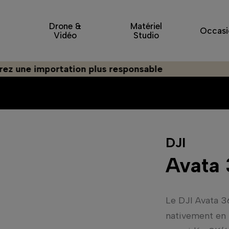
Drone &
Matériel
Occasi
Vidéo
Studio
ion plus responsable
DJI
Avata
Le DJI Avata 3
nativement en 