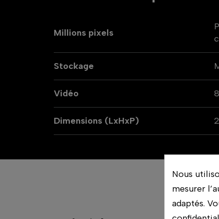
P
Millions pixels
c
Stockage
Vidéo
Dimensions (LxHxP)
2
Nous utilis
mesurer l’a
adaptés. Vo
confidentia