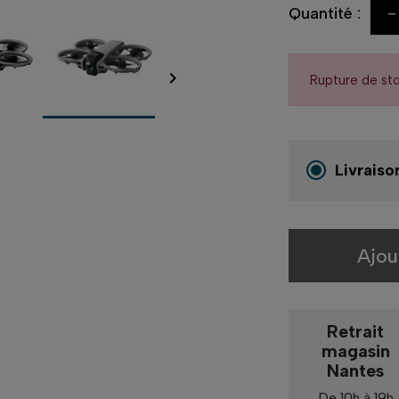
-
Quantité :

Rupture de st
Livraiso
Ajou
Retrait
magasin
Nantes
De 10h à 19h