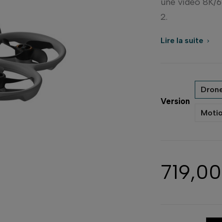
une vidéo 8K/6
2.
Lire la suite

Drone
Version
Moti
719,0