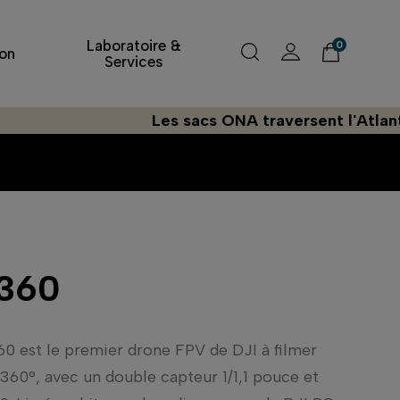
Laboratoire &
0
on
Services
Les sacs ONA traversent l'Atlantique à la voile
 360
60 est le premier drone FPV de DJI à filmer
360°, avec un double capteur 1/1,1 pouce et