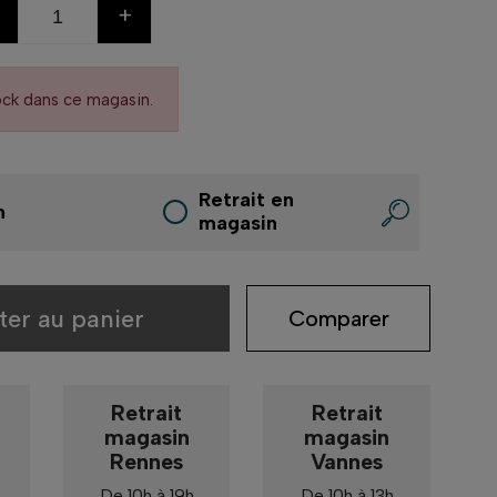
+
ock dans ce magasin.
Retrait en
n
magasin
ter au panier
Comparer
Retrait
Retrait
magasin
magasin
Rennes
Vannes
De 10h à 19h
De 10h à 13h