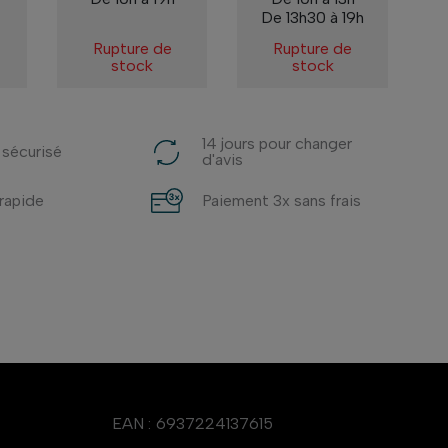
De 13h30 à 19h
Rupture de
Rupture de
stock
stock
14 jours pour changer
 sécurisé
d'avis
 rapide
Paiement 3x sans frais
EAN :
6937224137615