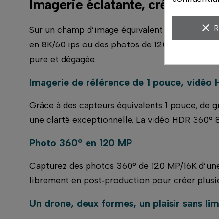
Imagerie éclatante, créativité s
clear
R
Sur un champ d’image équivalent à 1 pouce, vo
en 8K/60 ips ou des photos de 120 MP avec une 
pure et dégagée.
Imagerie de référence de 1 pouce, vidéo
Grâce à des capteurs équivalents 1 pouce, de g
une clarté exceptionnelle. La vidéo HDR 360° 8
Photo 360° en 120 MP
Capturez des photos 360° de 120 MP/16K d’une 
librement en post‑production pour créer plusie
Un drone, deux formes, un plaisir sans lim