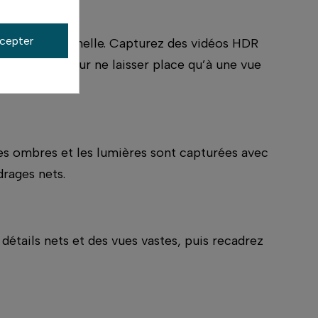
cepter
age exceptionnelle. Capturez des vidéos HDR
os images, pour ne laisser place qu’à une vue
les ombres et les lumières sont capturées avec
drages nets.
tails nets et des vues vastes, puis recadrez