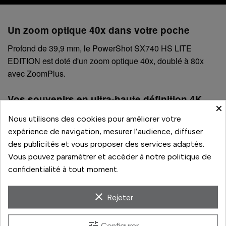
Un zoom optique 40x dans votre poche
Profond de 39,9 mm, le PowerShot SX740 HS LITE
EDITION est doté d'un zoom optique 40x, doublé à 80x
avec ZoomPlus.
Vos souvenirs en ultra-haute définition 4K
×
Résolution vidéo 4K spectaculaire et stabilisation sur 5
Nous utilisons des cookies pour améliorer votre
axes pour une image détaillée, même à distance.
expérience de navigation, mesurer l’audience, diffuser
des publicités et vous proposer des services adaptés.
Vous pouvez paramétrer et accéder à notre politique de
confidentialité à tout moment.
clear
Rejeter
tune
Configurer