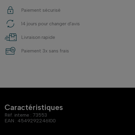
Paiement sécurisé
14 jours pour changer d'avis
Livraison rapide
Paiement 3x sans frais
Caractéristiques
Réf. interne :
73553
EAN :
4549292246100