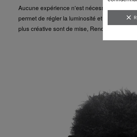
Aucune expérience n'est nécessaire pour réal
permet de régler la luminosité et les couleur
clear
R
plus créative sont de mise, Rendu créatif pro