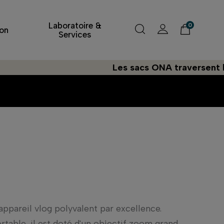
Laboratoire &
0
on
Services
Les sacs ONA traversent l'Atlanti
l'appareil vlog polyvalent par excellence.
table, il est doté d'un objectif zoom grand