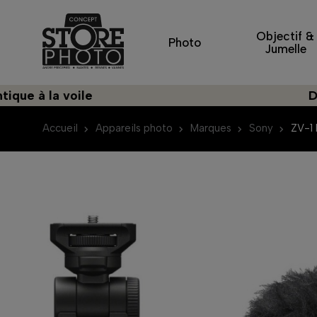
Objectif &
Photo
Jumelle
la voile
Découvre
Accueil
Appareils photo
Marques
Sony
ZV-1 I