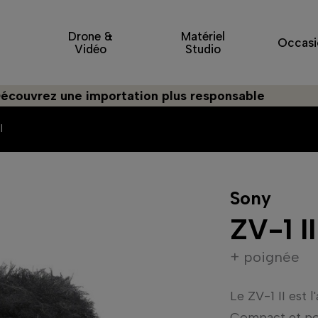
Drone &
Matériel
Occasi
Vidéo
Studio
z une importation plus responsable
I
Sony
ZV-1 II
+ poignée
Le ZV-1 II est 
Compact et por