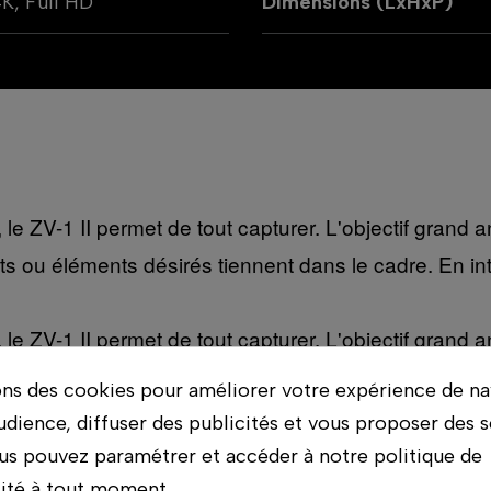
K, Full HD
Dimensions (LxHxP)
le ZV-1 II permet de tout capturer. L'objectif grand
ts ou éléments désirés tiennent dans le cadre. En inté
le ZV-1 II permet de tout capturer. L'objectif grand
ts ou éléments désirés tiennent dans le cadre. En inté
ons des cookies pour améliorer votre expérience de na
udience, diffuser des publicités et vous proposer des s
us pouvez paramétrer et accéder à notre politique de
lité à tout moment.