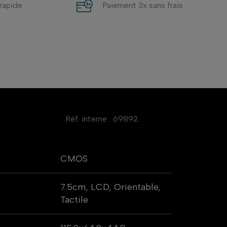
 rapide
Paiement 3x sans frais
Réf. interne :
69892
CMOS
7.5cm, LCD, Orientable,
Tactile