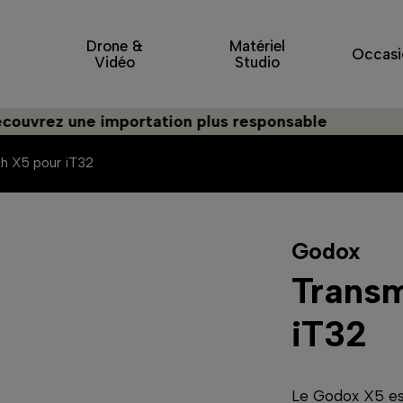
Drone &
Matériel
Occasi
Vidéo
Studio
 une importation plus responsable
sh X5 pour iT32
Godox
Transm
iT32
Le Godox X5 est