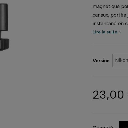
magnétique pour
canaux, portée
instantané en 
Lire la suite

Version
23,00
-
Quantité :