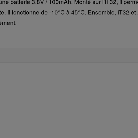
ne batterie 3.8V / 100mAh. Monté sur l'iT32, il perm
e. Il fonctionne de -10°C à 45°C. Ensemble, iT32 et
ément.