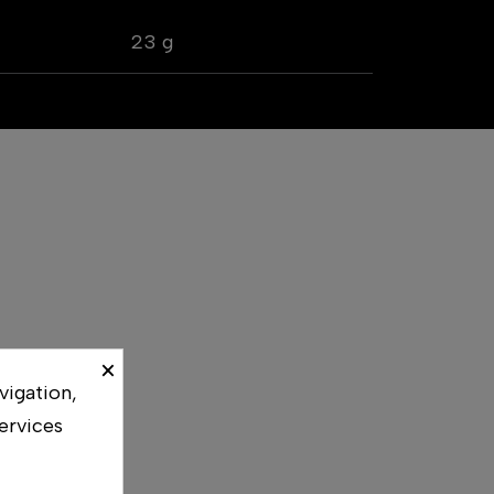
23 g
×
vigation,
ervices