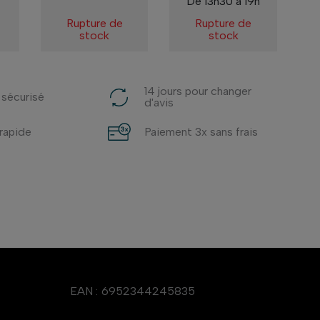
De 13h30 à 19h
Rupture de
Rupture de
stock
stock
14 jours pour changer
 sécurisé
d'avis
 rapide
Paiement 3x sans frais
EAN :
6952344245835