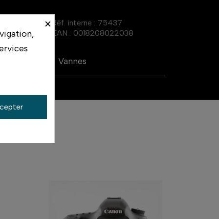
×
Réf. interne :
75437
vigation,
EAN :
0018208022038
ervices
Vannes
cepter