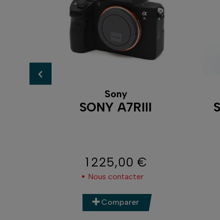
Sony
 S
SONY A7RIII
S
€
1 225,00 €
Prix
Nous contacter
Comparer