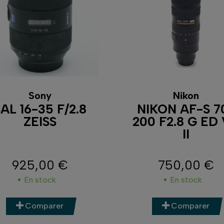
Sony
Nikon
AL 16-35 F/2.8
NIKON AF-S 7
ZEISS
200 F2.8 G ED
II
925,00 €
750,00 €
Prix
Prix
En stock
En stock
Comparer
Comparer