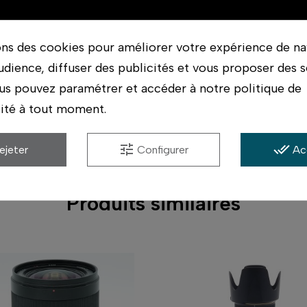
ons des cookies pour améliorer votre expérience de na
udience, diffuser des publicités et vous proposer des s
on état
Magasin (Occasion)
us pouvez paramétrer et accéder à notre politique de
lité à tout moment.
tune
done_all
ejeter
Configurer
Ac
Produits similaires