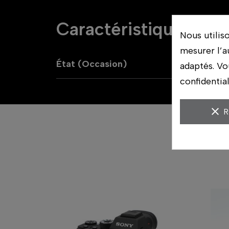
Caractéristiques
Nous utilis
mesurer l’a
État (Occasion)
B
adaptés. Vo
confidentia
clear
R