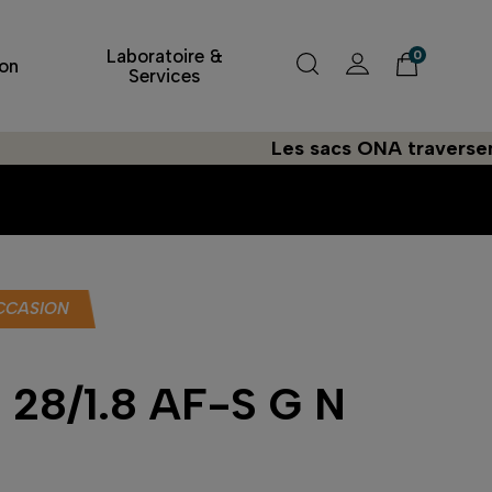
Laboratoire &
0
on
Services
Les sacs ONA traversent l'At
CCASION
 28/1.8 AF-S G N