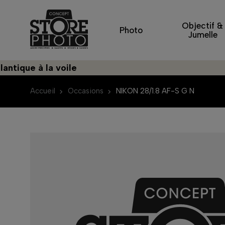
Objectif &
Photo
Jumelle
ue à la voile
Déc
Accueil
Occasions
NIKON 28/1.8 AF-S G N