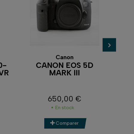
SO
Canon
0-
CANON EOS 5D
 VR
MARK III
650,00 €
Prix
En stock
Comparer