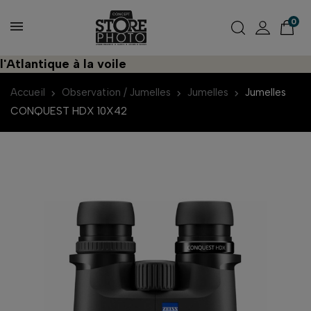
0
tlantique à la voile
Accueil
Observation / Jumelles
Jumelles
Jumelles
CONQUEST HDX 10X42