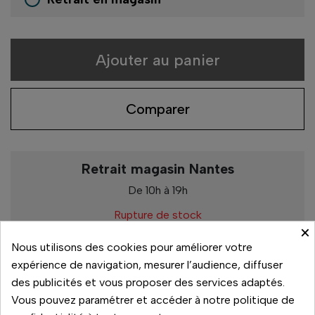
Ajouter au panier
Comparer
Retrait magasin Nantes
De 10h à 19h
Rupture de stock
×
Nous utilisons des cookies pour améliorer votre
Retrait magasin Rennes
expérience de navigation, mesurer l’audience, diffuser
De 10h à 19h
des publicités et vous proposer des services adaptés.
Vous pouvez paramétrer et accéder à notre politique de
Rupture de stock