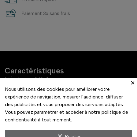
Paiement 3x sans frais
Caractéristiques
Réf. interne :
75954
×
EAN :
6978079432005
Nous utilisons des cookies pour améliorer votre
expérience de navigation, mesurer l’audience, diffuser
Filtre NiSi Pro Nano
des publicités et vous proposer des services adaptés.
Référence
Air Protector
Vous pouvez paramétrer et accéder à notre politique de
confidentialité à tout moment.
clear
Rejeter