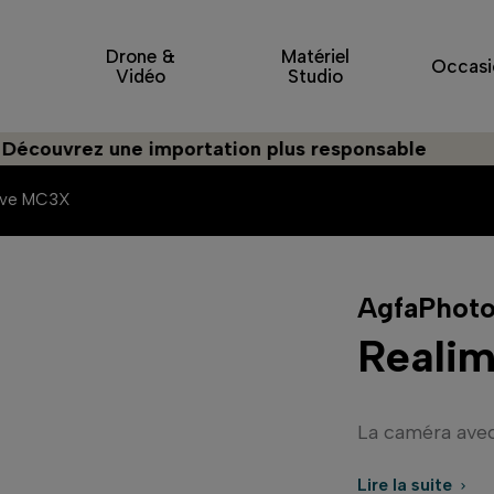
Drone &
Matériel
Occasi
Vidéo
Studio
uvrez une importation plus responsable
ove MC3X
AgfaPhot
Reali
La caméra avec
Lire la suite
