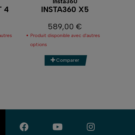
Insta360
 4
INSTA360 X5
OS
589,00 €
Prix
autres
Produit disponible avec d'autres
options
Comparer