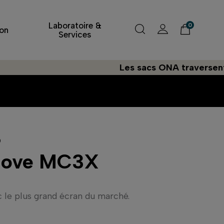
Laboratoire &
0
on
Services
Les sacs ONA traversent l'Atl
o
move MC3X
 le plus grand écran du marché.