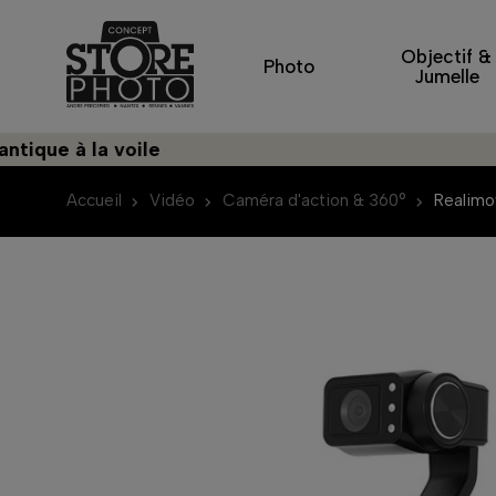
Objectif &
Photo
Jumelle
e à la voile
Déco
Accueil
Vidéo
Caméra d'action & 360°
Realim