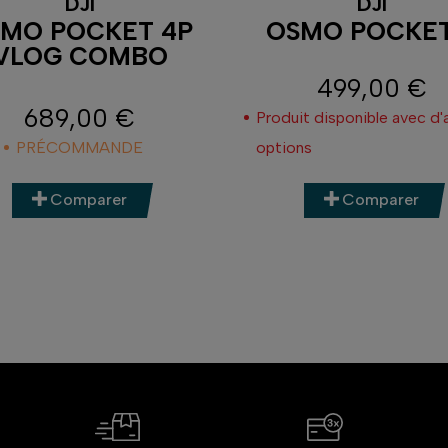
DJI
DJI
MO POCKET 4P
OSMO POCKET
VLOG COMBO
499,00 €
Prix
689,00 €
Produit disponible avec d'
Prix
PRÉCOMMANDE
options
Comparer
Comparer