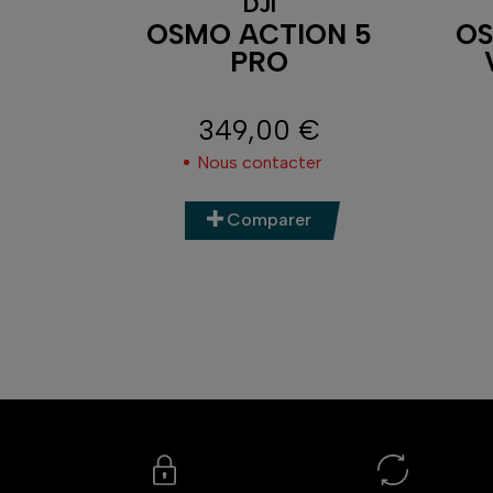
DJI
360
OSMO ACTION 5
OS
SIBLE
PRO
 1M
349,00 €
Prix
Nous contacter
Comparer