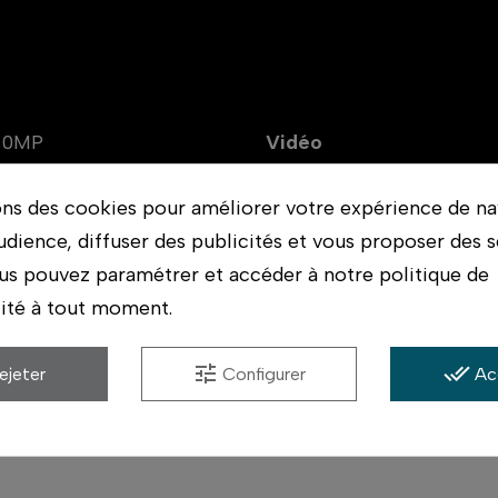
20MP
Vidéo
ons des cookies pour améliorer votre expérience de na
udience, diffuser des publicités et vous proposer des s
us pouvez paramétrer et accéder à notre politique de
lité à tout moment.
cœur de l’action avec une vraie vidéo 4K, un grand 
ils.
tune
done_all
ejeter
Configurer
Ac
ure des images d’une netteté et d’une clarté except
on des distorsions assurent des images panoramiques 