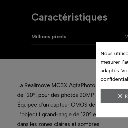
Caractéristiques
Millions pixels
Nous utilis
mesurer l’a
adaptés. Vo
confidentia
La Realimove MC3X AgfaPhoto vous plonge au 
de 120°, pour des photos 20MP riches en déta
clear
R
Équipée d’un capteur CMOS de 8MP, elle capt
L’objectif grand-angle de 120° et la correcti
dans les zones claires et sombres.