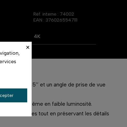
Réf. interne :
74002
EAN :
3760265547111
4K
×
vigation,
ervices
écran de 3,5’’ et un angle de prise de vue
cepter
ionnelles, même en faible luminosité.
spectaculaires tout en préservant les détails