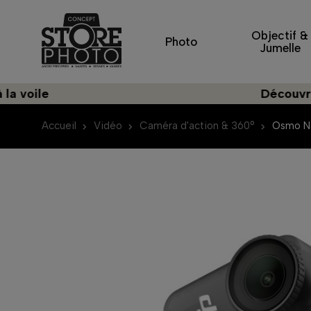
Objectif &
Photo
Jumelle
e
Découvrez une i
Accueil
Vidéo
Caméra d'action & 360°
Osmo N