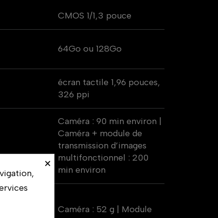
CMOS 1/1,3 pouce
64Go ou 128Go
écran tactile 1,96 pouces,
326 ppi
Caméra : 90 min environ |
Caméra + module de
transmission d’images
multifonctionnel : 200
×
min environ
vigation,
ervices
Caméra : 52 g | Module