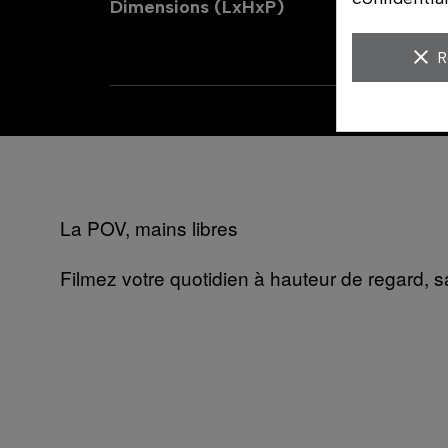
Dimensions (LxHxP)
t
m
clear
4
R
La POV, mains libres
Filmez votre quotidien à hauteur de regard, s