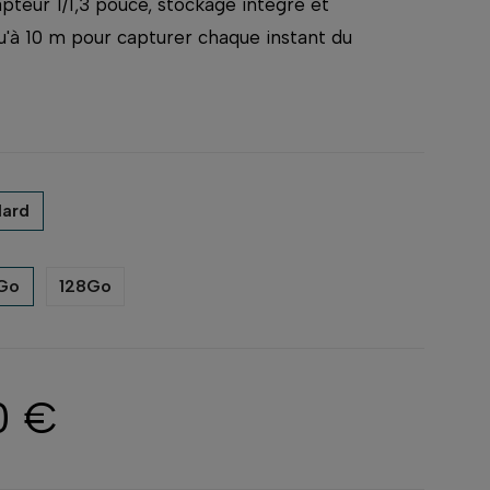
apteur 1/1,3 pouce, stockage intégré et
u'à 10 m pour capturer chaque instant du
dard
Go
128Go
0 €