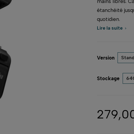
mains libres. C
étanchéité jusq
quotidien.
Lire la suite

Version
Stan
Stockage
64
279,0