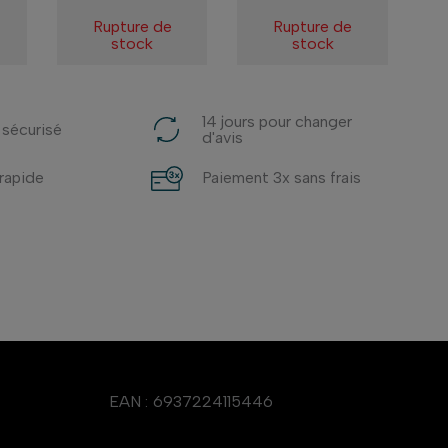
Rupture de
Rupture de
stock
stock
14 jours pour changer
 sécurisé
d'avis
 rapide
Paiement 3x sans frais
EAN :
6937224115446