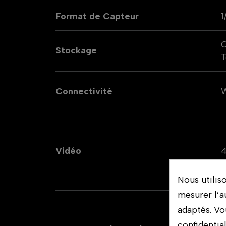
Format de Capteur
1
C
Stockage
T
Connectivité
W
Vidéo
Nous utilis
mesurer l’a
C
adaptés. Vo
2
confidentia