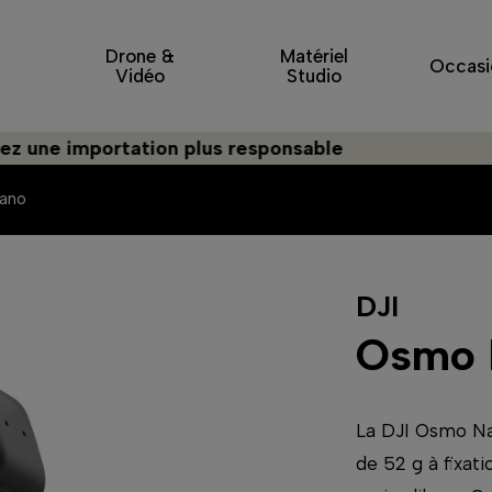
Drone &
Matériel
Occasi
Vidéo
Studio
mportation plus responsable
ano
DJI
Osmo 
La DJI Osmo N
de 52 g à fixati