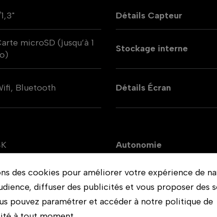
/1,3"
Détails Capteur
arte microSD (jusqu’à 1
Stockage interne
o)
ifi, Bluetooth
Détails Écran
4K
Autonomie
ons des cookies pour améliorer votre expérience de na
udience, diffuser des publicités et vous proposer des s
améra : 57,3 × 29,5 ×
us pouvez paramétrer et accéder à notre politique de
8 mm | Module de
lité à tout moment.