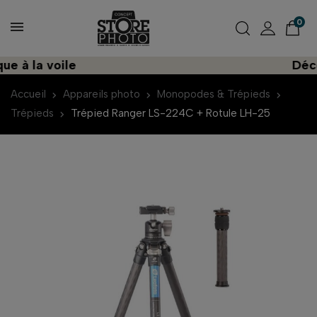
0
 à la voile
Découv
Accueil
Appareils photo
Monopodes & Trépieds
Trépieds
Trépied Ranger LS-224C + Rotule LH-25