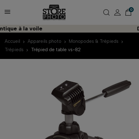
0
ique à la voile
Dé
Accueil
Appareils photo
Monopodes & Trépieds
Trépieds
Trépied de table vs-82