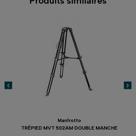
Produits similaires
Gar
10
of
Manfrotto
2532
TRÉPIED MVT 502AM DOUBLE MANCHE