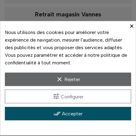
Retrait magasin Vannes
De 10h à 13h
×
De 13h30 à 19h
Nous utilisons des cookies pour améliorer votre
expérience de navigation, mesurer l’audience, diffuser
Rupture de stock
des publicités et vous proposer des services adaptés.
Vous pouvez paramétrer et accéder à notre politique de
confidentialité à tout moment.
Paiement sécurisé
clear
Rejeter
14 jours pour changer d'avis
tune
Configurer
Livraison rapide
Paiement 3x sans frais
done_all
Accepter