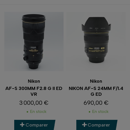
Nikon
Nikon
AF-S 300MM F2.8 G II ED
NIKON AF-S 24MM F/1.4
VR
G ED
3 000,00 €
690,00 €
Prix
Prix
En stock
En stock
Comparer
Comparer