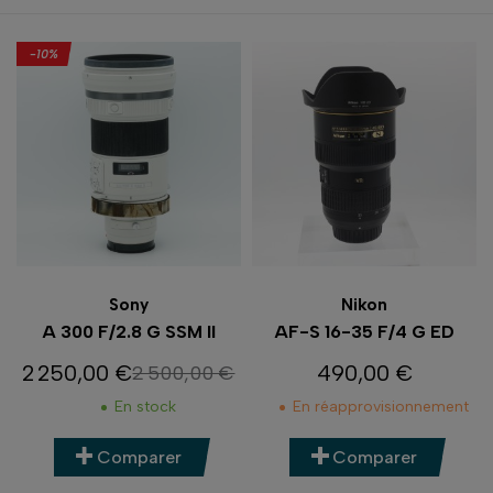
-10%
Sony
Nikon
A 300 F/2.8 G SSM II
AF-S 16-35 F/4 G ED
2 250,00 €
490,00 €
2 500,00 €
Prix
Prix de base
Prix
En stock
En réapprovisionnement
Comparer
Comparer