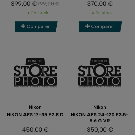
399,00 €
370,00 €
799,00 €
Prix
Prix de base
Prix
En stock
En stock
Comparer
Comparer
Nikon
Nikon
NIKON AFS 17-35 F2.8 D
NIKON AFS 24-120 F3.5-
5.6 G VR
450,00 €
350,00 €
Prix
Prix