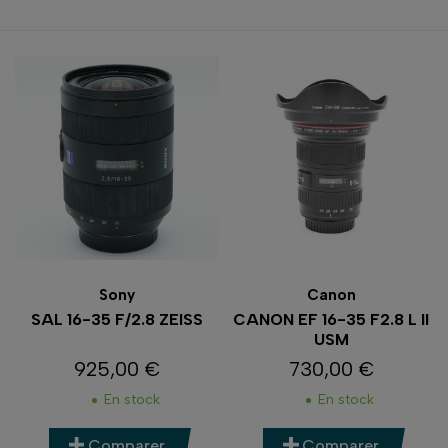
Sony
Canon
SAL 16-35 F/2.8 ZEISS
CANON EF 16-35 F2.8 L II
USM
925,00 €
730,00 €
Prix
Prix
En stock
En stock
Comparer
Comparer