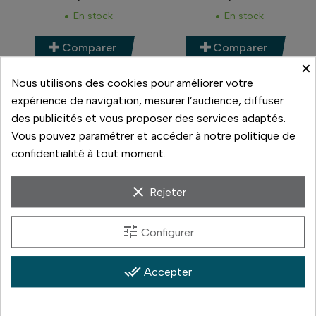
Prix
Prix
En stock
En stock
Comparer
Comparer
×
Nous utilisons des cookies pour améliorer votre
expérience de navigation, mesurer l’audience, diffuser
des publicités et vous proposer des services adaptés.
Vous pouvez paramétrer et accéder à notre politique de
confidentialité à tout moment.
clear
Rejeter
tune
Configurer
Nikon
Nikon
NIKON AFS 50 F1.8 G
NIKON AFS 70-200 F2.8
FL N VR
done_all
Accepter
119,00 €
1 200,00 €
Prix
Prix
En stock
En stock