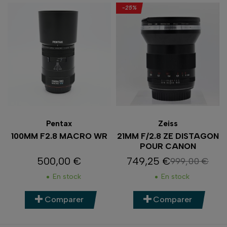
-25%
Pentax
Zeiss
100MM F2.8 MACRO WR
21MM F/2.8 ZE DISTAGON
POUR CANON
500,00 €
749,25 €
999,00 €
Prix
Prix
Prix de base
En stock
En stock
Comparer
Comparer