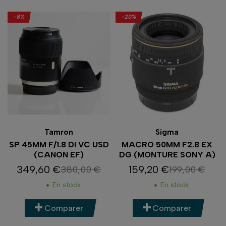
-8%
-20%
Tamron
Sigma
SP 45MM F/1.8 DI VC USD
MACRO 50MM F2.8 EX
(CANON EF)
DG (MONTURE SONY A)
349,60 €
159,20 €
380,00 €
199,00 €
Prix
Prix de base
Prix
Prix de base
En stock
En stock
Comparer
Comparer