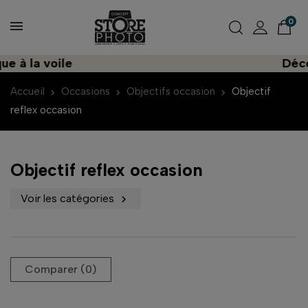
0
a voile
Découvrez
Accueil
Occasions
Objectifs occasion
Objectif
reflex occasion
Objectif reflex occasion
Voir les catégories

Comparer (
0
)‎