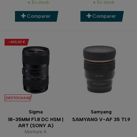
En stock
En stock
Comparer
Comparer
-400,00 €
DESTOCKAGE
Sigma
Samyang
18-35MM F1.8 DC HSM |
SAMYANG V-AF 35 T1.9
ART (SONY A)
Monture A