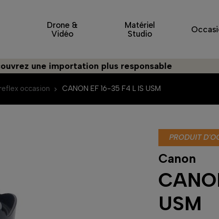
Drone &
Matériel
Occasi
Vidéo
Studio
z une importation plus responsable
reflex occasion
CANON EF 16-35 F4 L IS USM
PRODUIT D'O
Canon
CANON
USM