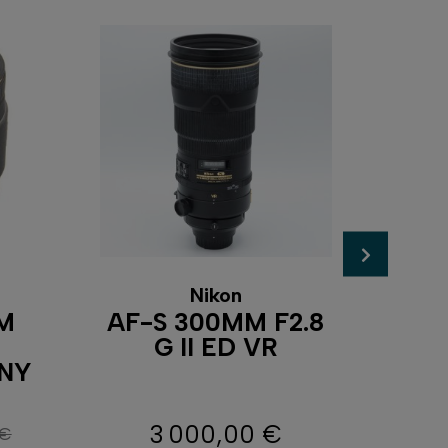
Nikon
M
AF-S 300MM F2.8
CA
G II ED VR
F
NY
3 000,00 €
 €
ase
Prix