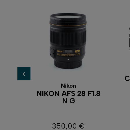
C
Nikon
2-28
NIKON AFS 28 F1.8
RO
N G
IKON
350,00 €
Prix