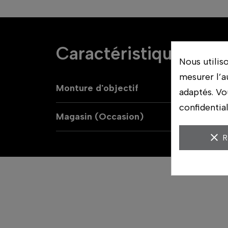
Caractéristiques
Nous utilis
mesurer l’a
Monture d'objectif
adaptés. Vo
confidentia
Magasin (Occasion)
N
clear
R