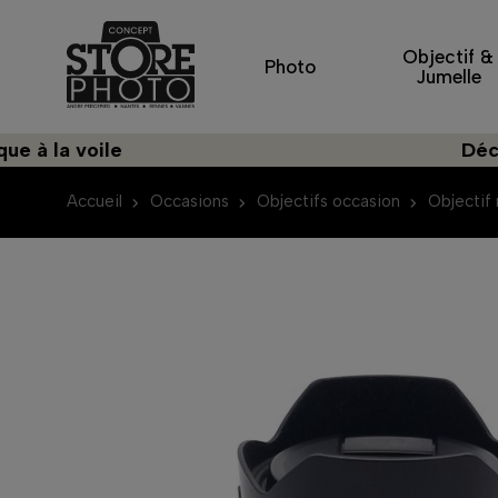
Objectif &
Photo
Jumelle
la voile
Découvre
Accueil
Occasions
Objectifs occasion
Objectif 