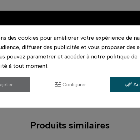
ons des cookies pour améliorer votre expérience de na
udience, diffuser des publicités et vous proposer des s
Canon EF/EF-S
État (Occasion)
us pouvez paramétrer et accéder à notre politique de
lité à tout moment.
antes
tune
done_all
ejeter
Configurer
Ac
Produits similaires