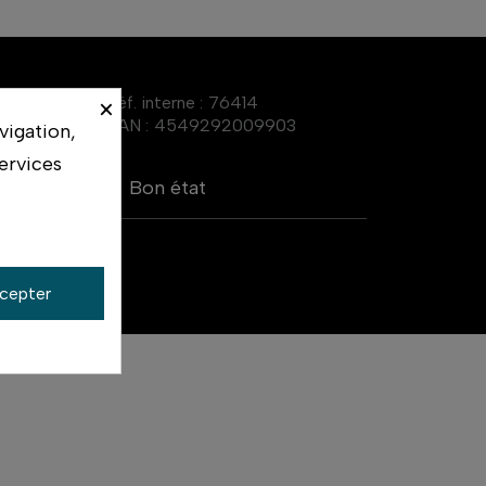
Réf. interne :
76414
×
EAN :
4549292009903
vigation,
ervices
Bon état
cepter