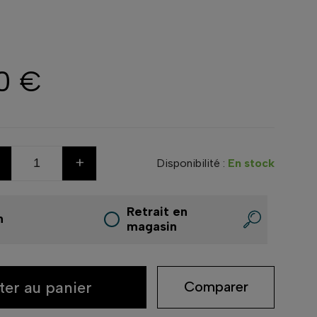
0 €
+
Disponibilité :
En stock
Retrait en
n
magasin
ter au panier
Comparer