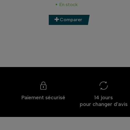
r
En stock
Comparer
Paiement sécurisé
14 jours
pour changer d'avis