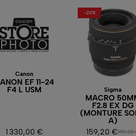
-20%
Canon
ANON EF 11-24
F4 L USM
Sigma
MACRO 50M
F2.8 EX DG
(MONTURE SO
A)
1 330,00 €
159,20 €
199,00
Prix
Prix
Prix de b