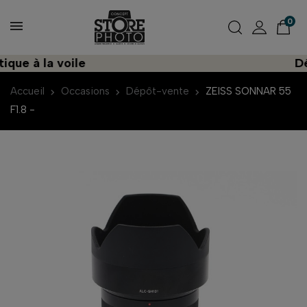
0
ue à la voile
Déco
Accueil
Occasions
Dépôt-vente
ZEISS SONNAR 55
F1.8 -