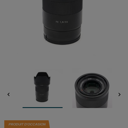


PRODUIT D'OCCASION