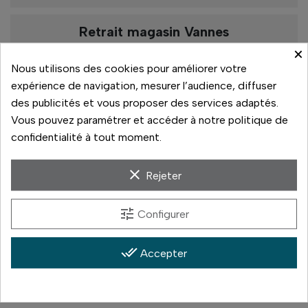
Retrait magasin Vannes
×
De 10h à 13h
De 13h30 à 19h
Nous utilisons des cookies pour améliorer votre
expérience de navigation, mesurer l’audience, diffuser
Rupture de stock
des publicités et vous proposer des services adaptés.
Vous pouvez paramétrer et accéder à notre politique de
confidentialité à tout moment.
Paiement sécurisé
clear
Rejeter
14 jours pour changer d'avis
tune
Configurer
Livraison rapide
Paiement 3x sans frais
done_all
Accepter