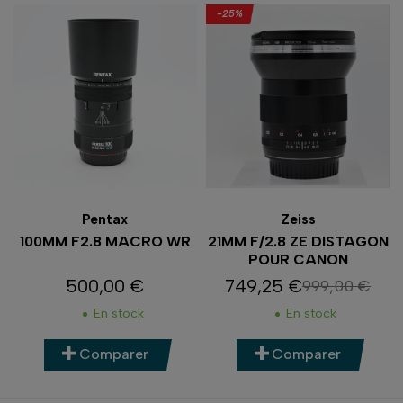
-25%
Pentax
Zeiss
100MM F2.8 MACRO WR
21MM F/2.8 ZE DISTAGON
POUR CANON
500,00 €
749,25 €
999,00 €
Prix
Prix
Prix de base
En stock
En stock
Comparer
Comparer