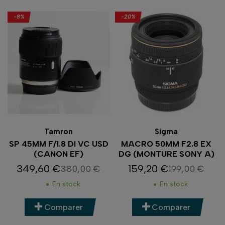
-8%
-20%
Tamron
Sigma
SP 45MM F/1.8 DI VC USD
MACRO 50MM F2.8 EX
(CANON EF)
DG (MONTURE SONY A)
349,60 €
159,20 €
380,00 €
199,00 €
Prix
Prix de base
Prix
Prix de base
En stock
En stock
Comparer
Comparer