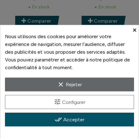
Prix
Prix
En stock
En stock
Comparer
Comparer
×
Nous utilisons des cookies pour améliorer votre
expérience de navigation, mesurer l’audience, diffuser
des publicités et vous proposer des services adaptés.
Vous pouvez paramétrer et accéder à notre politique de
confidentialité à tout moment.
clear
Rejeter
tune
Configurer
Nikon
Nikon
NIKON AFS 50 F1.8 G
NIKON AFS 70-200 F2.8
FL N VR
done_all
Accepter
119,00 €
1 200,00 €
Prix
Prix
En stock
En stock