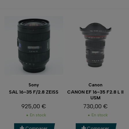
Sony
Canon
SAL 16-35 F/2.8 ZEISS
CANON EF 16-35 F2.8 L II
USM
925,00 €
730,00 €
Prix
Prix
En stock
En stock
Comparer
Comparer