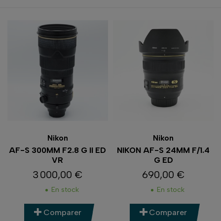
Nikon
Nikon
AF-S 300MM F2.8 G II ED
NIKON AF-S 24MM F/1.4
VR
G ED
3 000,00 €
690,00 €
Prix
Prix
En stock
En stock
Comparer
Comparer