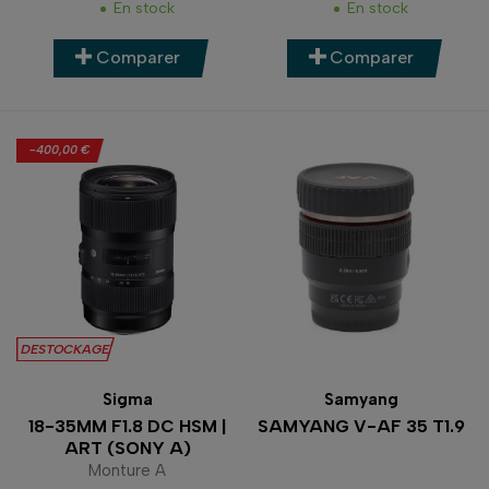
En stock
En stock
Comparer
Comparer
-400,00 €
DESTOCKAGE
Sigma
Samyang
18-35MM F1.8 DC HSM |
SAMYANG V-AF 35 T1.9
ART (SONY A)
Monture A