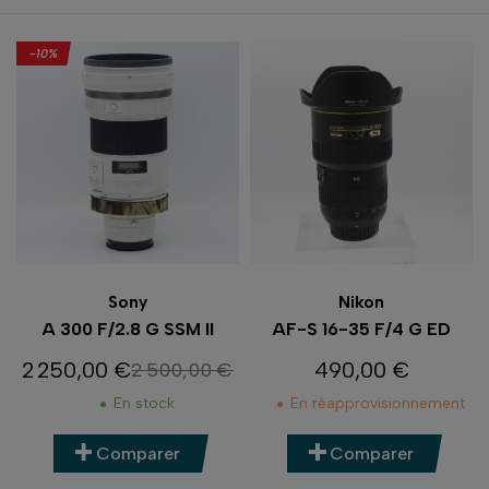
-10%
Sony
Nikon
A 300 F/2.8 G SSM II
AF-S 16-35 F/4 G ED
2 250,00 €
490,00 €
2 500,00 €
Prix
Prix de base
Prix
En stock
En réapprovisionnement
Comparer
Comparer