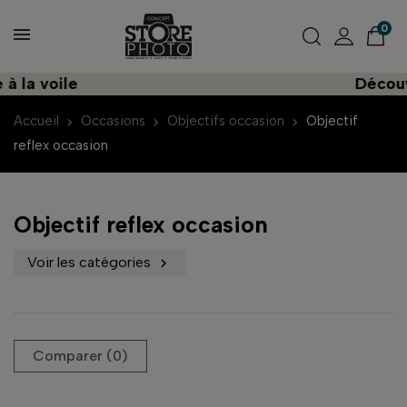
0
voile
Découvrez u
Accueil
Occasions
Objectifs occasion
Objectif
reflex occasion
Objectif reflex occasion
Voir les catégories

Comparer (
0
)‎