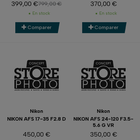
399,00 €
370,00 €
799,00 €
Prix
Prix de base
Prix
En stock
En stock
Comparer
Comparer
Nikon
Nikon
NIKON AFS 17-35 F2.8 D
NIKON AFS 24-120 F3.5-
5.6 G VR
450,00 €
350,00 €
Prix
Prix