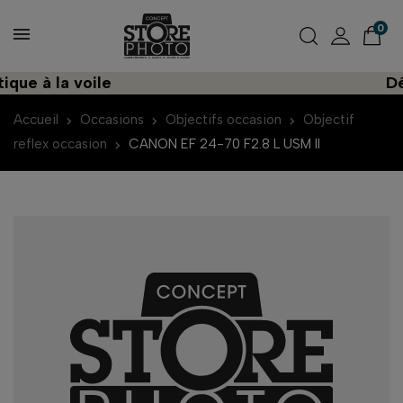
0
ue à la voile
Déco
Accueil
Occasions
Objectifs occasion
Objectif
reflex occasion
CANON EF 24-70 F2.8 L USM II