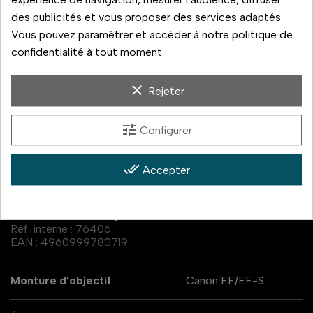
14 jours pour changer d'avis
des publicités et vous proposer des services adaptés.
Vous pouvez paramétrer et accéder à notre politique de
Livraison rapide
confidentialité à tout moment.
Paiement 3x sans frais
clear
Rejeter
tune
Configurer
done_all
Accepter
Caractéristiques
Réf. interne :
76406
EAN :
4960999780719
Monture d'objectif
Canon EF/EF-S