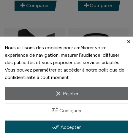
Comparer
Comparer
×
Nous utilisons des cookies pour améliorer votre
expérience de navigation, mesurer l’audience, diffuser
des publicités et vous proposer des services adaptés.
Vous pouvez paramétrer et accéder à notre politique de
confidentialité à tout moment.
clear
Rejeter
Fujifilm
Fujifilm
FUJI XF 10-24 MM F4 R
FUJIFILM XF 90 2 R LM
tune
Configurer
OIS WR
WR
590,00 €
590,00 €
Prix
Prix
done_all
Accepter
En stock
En stock