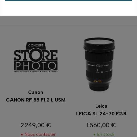
Comparer
Comparer
Canon
CANON RF 85 F1.2 L USM
Leica
LEICA SL 24-70 F2.8
2 249,00 €
1 560,00 €
Prix
Prix
Nous contacter
En stock