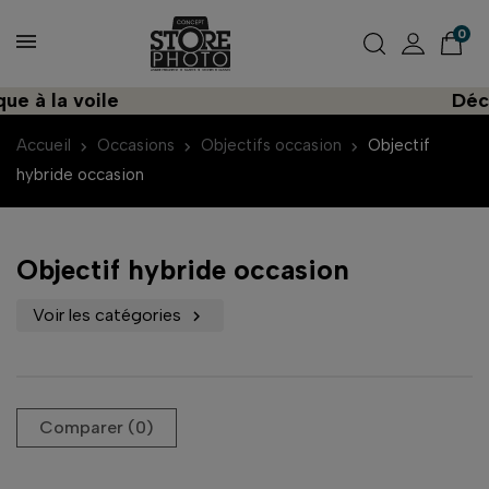
0
a voile
Découvrez
Accueil
Occasions
Objectifs occasion
Objectif
hybride occasion
Objectif hybride occasion
Voir les catégories

Comparer (
0
)‎