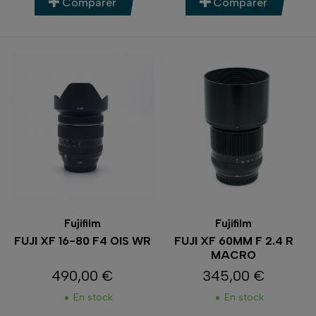
Comparer
Comparer
Fujifilm
Fujifilm
FUJI XF 16-80 F4 OIS WR
FUJI XF 60MM F 2.4 R
MACRO
490,00 €
345,00 €
Prix
Prix
En stock
En stock