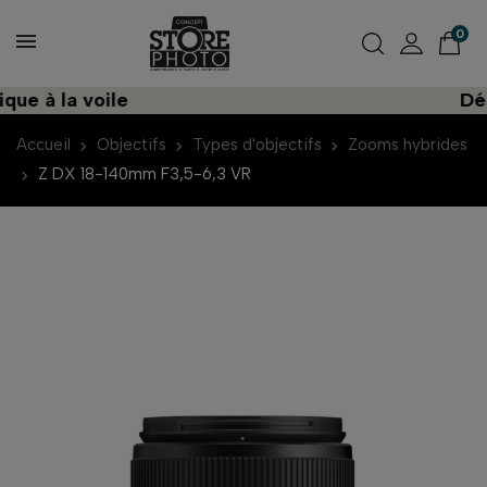
0
 à la voile
Découv
Accueil
Objectifs
Types d'objectifs
Zooms hybrides
Z DX 18-140mm F3,5-6,3 VR