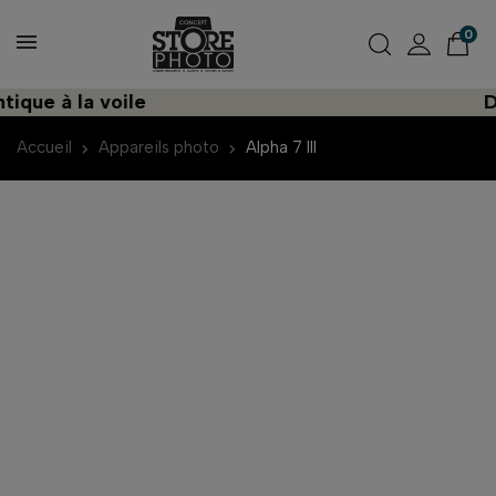
0
 à la voile
Décou
Accueil
Appareils photo
Alpha 7 III