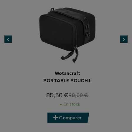
Wotancraft
PORTABLE POUCH L
85,50 €
90,00 €
Prix
Prix de base
En stock
Comparer