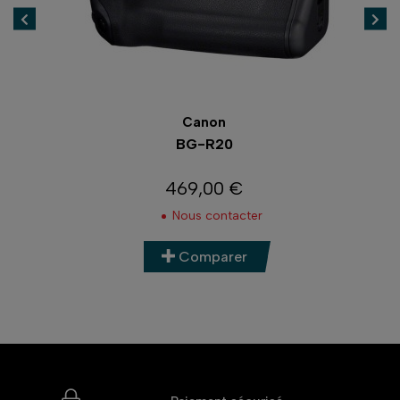
Canon
BG-R20
PO
469,00 €
Prix
Nous contacter
Comparer