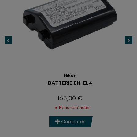
Nikon
BATTERIE EN-EL4
PO
165,00 €
Prix
Nous contacter
Comparer