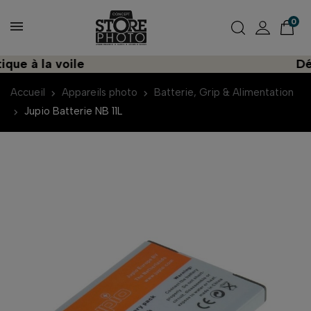
0
e à la voile
Décou
Accueil
Appareils photo
Batterie, Grip & Alimentation
Jupio Batterie NB 11L