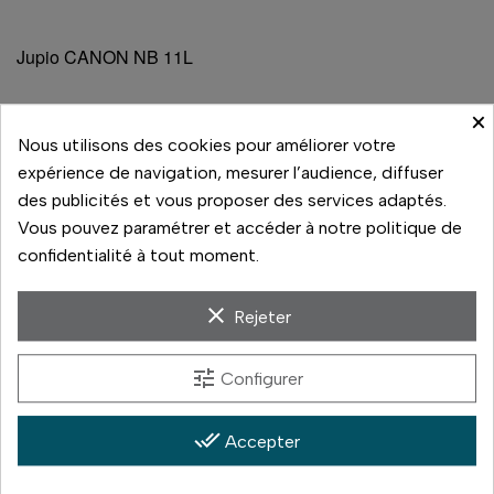
Jupio CANON NB 11L
×
À voir aussi sur la boutique
Nous utilisons des cookies pour améliorer votre
expérience de navigation, mesurer l’audience, diffuser
Les autres batteries de la marque. Chacune répond à
des publicités et vous proposer des services adaptés.
une référence précise : vérifiez celle inscrite sur la
Vous pouvez paramétrer et accéder à notre politique de
batterie de votre appareil.
confidentialité à tout moment.
Batterie Hero 4
(30 €)
clear
Rejeter
Batterie LP-E5
(30 €)
Batterie LP-E6N
(60 €)
tune
Configurer
Batterie BP-DC4
(30 €)
done_all
Accepter