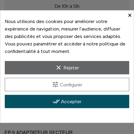
De 10h à 13h
De 13h30 à 19h
×
Nous utilisons des cookies pour améliorer votre
Rupture de stock
expérience de navigation, mesurer l’audience, diffuser
des publicités et vous proposer des services adaptés.
Vous pouvez paramétrer et accéder à notre politique de
confidentialité à tout moment.
Paiement sécurisé
14 jours pour changer d'avis
clear
Rejeter
Livraison rapide
tune
Configurer
Paiement 3x sans frais
done_all
Accepter
EP-5 ADAPTATEUR SECTEUR